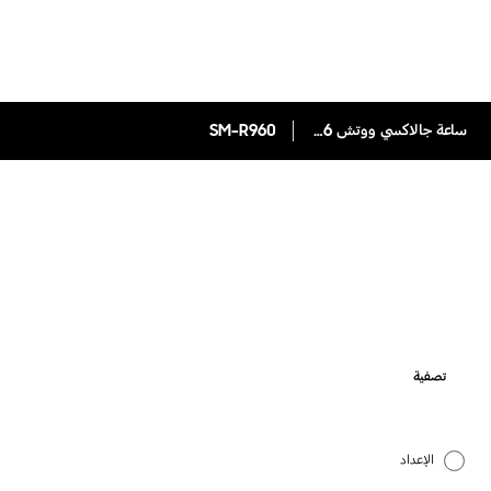
ساعة جالاكسي ووتش 6 كلاسيك (بلوتوث 47 مم)
SM-R960
تصفية
الإعداد