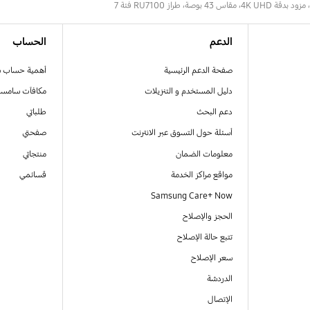
 بوصة، طراز RU7100 فئة 7
الدعم
الحساب
صفحة الدعم الرئيسية
أهمية حساب 
دليل المستخدم و التنزيلات
مكافآت سامسو
دعم البحث
طلباتي
أسئلة حول التسوق عبر الانترنت
صفحتي
معلومات الضمان
منتجاتي
مواقع مراكز الخدمة
قسائمي
Samsung Care+ Now
الحجز والإصلاح
تتبع حالة الإصلاح
سعر الإصلاح
الدردشة
الإتصال