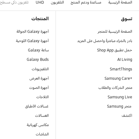
الصفحة الرئيسية
مساعدة ودعم المنتج
التلفزيون
UHD
تلفزيون ذكي مسطح، مزود بدقة 4K UHD، مقاس 43
Footer Navigation
تسوق
المنتجات
الصفحة الرئيسية للمتجر
أجهزة Galaxy الجوالة
بادر بالشراء مباشرةً واحصل على المزيد
أجهزة Galaxy اللوحية
حمل تطبيق Shop App
ساعة Galaxy
Galaxy Buds
AI Living
SmartThings
التلفيزيونات
Samsung Care+‎
أجهزة العرض
متجر الشركات والطلاب
أجهزة الصوت
Samsung Live
الثلاجات
متجر Samsung
غسالات الأطباق
اكتشف
الغسالات
مكانس كهربائية
الشاشات