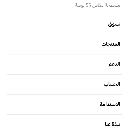
مسطحة مقاس 55 بوصة
افتح
Footer Navigation
تسوق
افتح
المنتجات
افتح
الدعم
افتح
الحساب
افتح
الاستدامة
افتح
نبذة عنا