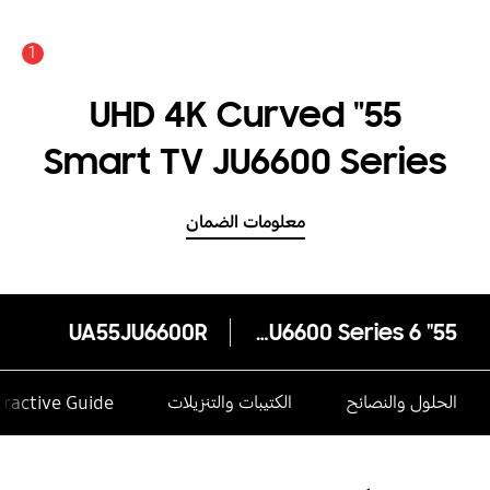
1
عدد الأخبار والتنبيهات :
55" UHD 4K Curved
Smart TV JU6600 Series
6
معلومات الضمان
UA55JU6600R
55" UHD 4K Curved Smart TV JU6600 Series 6
الحلول والنصائح
الكتيبات والتنزيلات
eractive Guide