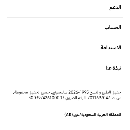
الدعم
افتح
الحساب
افتح
الاستدامة
افتح
نبذة عنا
حقوق الطبع والنسخ 1995-2026 سامسونج. جميع الحقوق محفوظة.
س.ت. 7011697047. الرقم الضريبي 300397426100003.
المملكة العربية السعودية/عربي(AR)