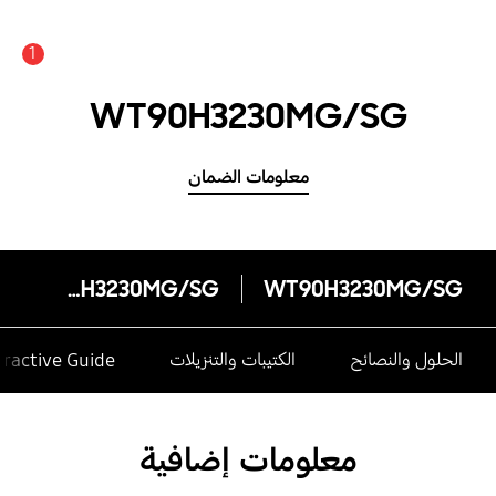
1
عدد الأخبار والتنبيهات :
WT90H3230MG/SG
معلومات الضمان
WT90H3230MG/SG
WT90H3230MG/SG
الحلول والنصائح
الكتيبات والتنزيلات
eractive Guide
معلومات إضافية