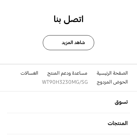
اتصل بنا
شاهد المزيد
الصفحة الرئيسية
مساعدة ودعم المنتج
الغسالات
الحوض المزدوج
WT90H3230MG/SG
افتح
Footer Navigation
تسوق
افتح
المنتجات
افتح