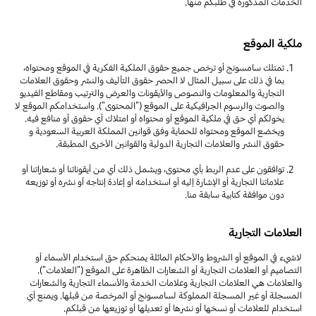
الخدمات المذكورة في طلبكم منها.
ملكية الموقع
تمتلك سامسونج أو ترخص جميع حقوق الملكية الفكرية في الموقع ومحتواه،
بما في ذلك على سبيل المثال لا الحصر حقوق التأليف والنشر وحقوق العلامات
التجارية والمعلومات والنصوص والأيقونات والعرض والترتيب ومقاطع الفيديو
والصوت والرسوم الجرافيكية على الموقع ("المحتوى"). واستخدامكم الموقع لا
يخولكم أي حق في ملكية الموقع أو محتواه أو امتلاك أي حقوق أو منافع فيه.
ويخضع الموقع ومحتواه للحماية وفق قوانين المملكة العربية السعودية و
حقوق النشر والعلامات التجارية الدولية والقوانين الأخرى المطبقة.
توافقون على عدم الربط بأي محتوى، ويشمل ذلك أي من أيقوناتنا أو شعاراتنا أو
علاماتنا التجارية أو الإشارة إليه أو استخدامه أو إعادة إنتاجه أو نشره أو توزيعه
دون موافقة كتابية سابقة منا.
العلامات التجارية
لاشيء في الموقع أو الشروط والأحكام الماثلة يمنحكم حق استخدام الأسماء أو
التصاميم أو العلامات التجارية أو الشعارات الظاهرة على الموقع ("العلامات").
والعلامات هي العلامات التجارية وعلامات الخدمة والأسماء التجارية والشعارات
المسجلة أو غير المسجلة المملوكة لسامسونج أو المرخصة من قبلها. ويمنع أي
استخدام للعلامات أو نسخها أو نشرها أو تعديلها أو توزيعها من قبلكم.