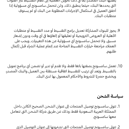
يطلبها البنك المُصدر، بما في ذلك تحويل العملية إلى نظام التقسيط عبر القنوات
التي يحددها البنك، حيثما ينطبق ذلك. ولن تتحمل سامسونج أي مسؤولية إذا
أخفق العميل في استكمال الإجراءات المطلوبة من البنك أو لم يستوفِ
متطلبات البنك.
يجوز للبنوك المشاركة تعديل برامج التقسيط أو مدد التقسيط أو متطلبات
الأهلية أو العروض الترويجية أو تعليقها أو إلغاؤها في أي وقت ودون إشعار
مسبق. ولا تتحمل سامسونج أي مسؤولية عن هذه التغييرات. ويجب على
العملاء مراجعة خيارات التقسيط المتاحة عند إتمام عملية الشراء قبل إكمال
طلبهم.
تعمل سامسونج بصفتها بائعًا فقط، ولا تقدم أو تدير أو تضمن أي برنامج تمويل
بالتقسيط. ويُعد أي ترتيب للتقسيط اتفاقية مستقلة بين العميل والبنك المُصدر،
ويخضع حصريًا للشروط والأحكام المعمول بها لدى البنك.
سياسة الشحن
تتولى سامسونج توصيل المنتجات إلى عنوان الشحن الصحيح الكائن داخل
المملكة العربية السعودية فقط، وذلك عن طريق شركة الشحن التي تتعامل
معها سامسونج.
تتولى سامسونج توصيل المنتجات التي تشترونها إلى عنوان التوصيل الذي