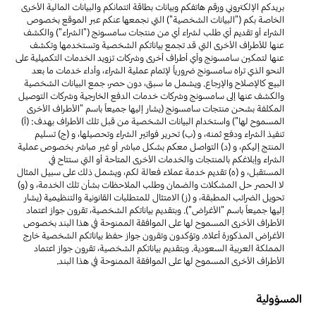
بريدكم الإلكتروني ورقم هاتفكم وبيانات بطاقة ائتمانكم والبيانات المالية الأخرى
الخاصة بكم ("البيانات الشخصية") التي نجمعها عنكم عبر الموقع بخصوص
الشراء أو تقديم أي طلب لشراء أي من منتجات سامسونج ("الشراء") والكشف
عنها للأطراف الأخرى التي قد تجمع بياناتكم الشخصية وتستخدمها وتكشف
عنها لتمكين سامسونج وأي أطراف أخرى وشركات تزويد الخدمات التكميلية على
النحو الذي تراه سامسونج ضرورياً لإتمام عملية الشراء، وأداء خدمات ما بعد
البيع كالإصلاح والإرجاع. ويشمل ما سبق، دون حصر، جمع البيانات الشخصية
والكشف عنها إلى سامسونج وشركات خدمات الدفع الخارجية وشركات التوصيل
المكلفة بشحن منتجات سامسونج (يشار إليها جميعاً باسم "الأطراف الأخرى
المسموح لها") واستخدام البيانات الشخصية من قبل تلك الأطراف بهدف: (أ)
تنفيذ الشراء ودفع ثمنه، و (ب) تحرير فواتير الشراء وتحصيلها، و (ج) تسليم
المنتج إليكم، و (د) التواصل معكم بشكل مباشر أو غير مباشر بخصوص عملية
الشراء وإبلاغكم بالمنتجات والخدمات الأخرى المتاحة أو التي ستتاح في
المستقبل، و (ه) تقديم خدمة عملاء فعالة لكم، ويشمل ذلك على سبيل المثال
لا الحصر حل المشكلات والضمان وطلب الملاحظات بشأن تلك الخدمة، و (و)
تحويل الضرائب المطبقة، و (ز) الامتثال للمتطلبات القانونية والتنظيمية (يشار
إليها جميعاً باسم "الأغراض"). وبتقديم بياناتكم الشخصية، تقرون جواز اعتماد
الأطراف الأخرى المسموح لها على الموافقة الممنوحة في هذا البند بخصوص
الأغراض المذكورة أعلاه. وتؤكدون وتقرون جواز حفظ بياناتكم الشخصية خارج
المملكة العربية السعودية. وبتقديم بياناتكم الشخصية، تقرون جواز اعتماد
الأطراف الأخرى المسموح لها على الموافقة الممنوحة في هذا البند.
المسؤولية