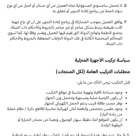
لا تتحمل سامسونج المسؤولية تجاه العميل عن أي خسائر أو أضرار من أي نوع
سواء ناجمة عن برنامج إعادة التدوير أو تتعلق به.
يوافق العميل بموجب المشاركة في برنامج إعادة التدوير على أن أي نزاع مهما
كانت طبيعته يرتبط بشكل مباشر أو غير مباشر بالشروط والأحكام ذات الصلة،
يخضع لأنظمة ولوائح الدولة التي يُقيم فيها العميل ويُفسر وفقًا لها، كما تُسوي
المحاكم المختصة الكائنة في تلك الدولة النزاعات المتعلقة بالشروط والأحكام
ذات الصلة.
سياسة تركيب الأجهزة المنزلية
متطلبات التركيب العامة (لكل المنتجات)
قبل التركيب، يُرجى التأكد من ما يلي:
وجود مساحة كافية وتهوية مناسبة في موقع التركيب.
أن يكون الأرضية صلبة ومستوية وتتحمل وزن الجهاز.
توفر مصدر طاقة قريب يدعم الحمل الكهربائي للجهاز.
وجود مقبس مخصص وأنظمة أمان كهربائية مناسبة (قاطع دائرة / نظام حماية
من زيادة التيار).
أن يكون الموقع آمنًا، نظيفًا، سهل الوصول، وبعيدًا عن مصادر الحرارة أو
الرطوبة الزائدة.
⚠ في حال عدم توفر هذه الشروط، قد يتم تأجيل التركيب وقد تُطبّق رسوم إضافية