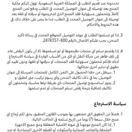
تحددونه عند تقديم الطلب في المملكة العربية السعودية. تؤول إليكم ملكية
المنتج بعد توصيله إلى عنوان التوصيل المحدد في الطلب ودفع ثمن المنتج
كاملاً. وتتحملون مسؤولية فقد المنتج الذي اشتريتموه أو سرقته أو تلفه بعد
توصيله إلى عنوان التوصيل المحدد في الطلب، عدا ما ينص على خلاف ذلك في
هذه الشروط والأحكام.
إذا لم تتسلموا الطلب في موعد التوصيل المتوقع المحدد في رسالة تأكيد
الشحن، يجب عليكم الاتصال بالرقم
800-2474357
.
إذا رفضتم تسلم أي منتجات طلبتموها أو لم تتسلموها، إلا أن يكون الرفض عائد
إلى تلف ظاهر من شركة النقل أو لأي من الأسباب الواردة في سياسة الاسترجاع
أدناه، فإنكم تتحملون مسؤولية فقد المنتجات أو سرقتها أو تلفها، ودون تقييد أي
حقوق أو تدابير أخرى نمتلكها:
سيظل من حقنا الحصول على الثمن الكامل للمنتجات المرسلة إلى عنوان
التوصيل، بما في ذلك تكاليف الشحن وأي رسوم تركيب، متى انطبق؛ و
يجوز لسامسونج توصيل المنتجات بأي طريقة تراها مناسبة، وتتحملون أي
تكاليف إضافية نتيجة رفض تسلم المنتجات أو عدم تسلمها.
سياسة الاسترجاع
فضلاً عن الحقوق التي تتمتعون بها بموجب القانون المطبق، يحق لكم إرجاع أي
منتج خلال سبعة (7) يوماً من تاريخ تسلمه في الحالات التالية:
إذا كان المنتج موجوداً في عبوته الأصلية المغلقة ومع جميع الأجهزة
الملحقة والعناصر المجانية والمكونات أو القطع الأخرى المصاحبة له عند