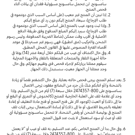
سامسونج. لن تتحمل سامسونج مسؤولية فقدان أي بيانات أثناء
فحص المنتج.
إذا تبين أن المنتج غير معيب (على أساس السبب الذي دونتموه في
طلب الإرجاع)، سيعاد المنتج إليكم دون رد أي مبلغ إليكم.
وإذا ثبت وجود عيب بالمنتج (على أساس السبب الذي دونتموه في
طلب الإرجاع)، سيرد إليكم المبلغ المدفوع وفق طريقة الدفع
الأصلية في أقرب وقت ممكن (شاملاً الضريبة المدفوعة، وليس رسوم
الشحن والتركيب (متى انطبق)، فهي رسوم غير مستردة) في موعد
أقصاه الفترة المنصوص عليها في القانون المحلي المطبق.
وفي حال اكتشاف أي عيب من قبلكم خلال أربعة عشر (14) يومًا في
حالة أجهزة التلفاز والمنتجات المتعلقة بالتلفاز، والأجهزة المنزلية
سيقوم ممثلنا بزيارتكم لإجراء فحص فني وتقييم جهازكم. وفي حال
وجد ممثلنا أن الجهاز معيبٌ، سنستبدل ذلك الجهاز.
بعد تسلم المنتج، يرجى فحص حالته بعناية. وفي حال اكتشفتم نقصاً أو زيادة
بالشحنة و/أو انتابكم شكٌ بأن جزء من البضائع مفقود، يُرجى الاتصال
بسامسونج على
800-2474357
خلال سبعة (7) أيام من تاريخ التسليم. وإذا
وجد أي علامة تلف على العلبة الخارجية للمنتج (كالخدوش أو التمزق أو البقع أو
ما إلى ذلك) أو العبث (كوجود آثار على فتح المنتج أو فتح مادة التغليف أو إعادة
تغليفه بالشريط اللاصق، أو ما إلى ذلك) أو إساءة الاستعمال، يرجى إثبات تلف
المنتج في بوليصة الشحن أو رفض الشحنة. لا تتحمل سامسونج مسؤولية أي
تلف أو عبث أو سوء استعمال لا يثبت عند قبول المنتج.
وفي حال بدا أن المنتج الخاص بكم، عند التسليم، به تلف أو عيب أو "لا يعمل
عند وصوله"، يُرجى الاتصال على
800-2474357
خلال سبعة (7) أيام من تاريخ