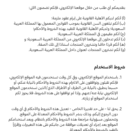
بتقديمكم أي طلب من خلال موقعنا الإلكتروني، فإنكم تضمنون الآتي:
(أ) أنكم لديكم الأهلية القانونية على إبرام عقود ملزمة؛
(ب) أنكم تبلغون السن القانونية بموجب القوانين المعمول بها المملكة العربية
السعودية؛ ولديكم الأهلية القانونية للتقيد بهذه الشروط والأحكام؛
(ج) أنكم مقيمون في المملكة العربية السعودية؛
(د) أنكم تدخلون إلى موقعنا الإلكتروني من المملكة العربية السعودية؛ و
(هـ) أنكم فردًا خاصًّا وتشترون المنتجات استنادًا إلى تلك الصفة.
(و) أنكم تشترون المنتجات لعنوان داخل المملكة العربية السعودية.
شروط الاستخدام
باستخدام الموقع الإلكتروني، وفي كل وقت تستخدمون فيه الموقع الإلكتروني،
فإنكم تقبلون وتوافقون على الالتزام بهذه الشروط والأحكام بالنيابة عنكم، أو
حسبما ينطبق، بالنيابة عن الطرف أو الأطراف الذي/الذين تستخدمون الموقع
الإلكتروني نيابة عنه/عنهم. وإذا لم توافقوا على هذه الشروط، فلا يجوز لكم
استخدام الموقع أو زيارته.
يحق لنا - على حد تقديرنا الخاص - تعديل هذه الشروط والأحكام في أي وقت
دون الرجوع إليكم، وذلك بنشر الشروط والأحكام المعدلة على الموقع.
وتتحملون مسؤولية مراجعة هذه الشروط والأحكام بانتظام. ويعد استخدامكم
الموقع بعد إجراء أي تعديلات موافقة من جانبكم على هذه التغييرات وإقراراً
بالتقيد بالشروط والأحكام المعدلة.