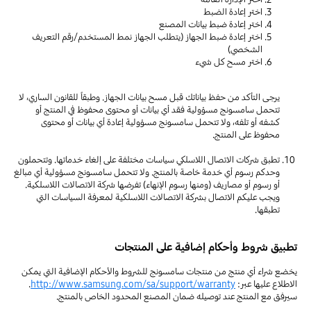
اختر إعادة الضبط
اختر إعادة ضبط بيانات المصنع
اختر إعادة ضبط الجهاز (يتطلب الجهاز نمط المستخدم/رقم التعريف
الشخصي)
اختر مسح كل شيء
يرجى التأكد من حفظ بياناتك قبل مسح بيانات الجهاز. وطبقاً للقانون الساري، لا
تتحمل سامسونج مسؤولية فقد أي بيانات أو محتوى محفوظ في المنتج أو
كشفه أو تلفه، ولا تتحمل سامسونج مسؤولية إعادة أي بيانات أو محتوى
محفوظ على المنتج.
تطبق شركات الاتصال اللاسلكي سياسات مختلفة على إلغاء خدماتها. وتتحملون
وحدكم رسوم أي خدمة خاصة بالمنتج. ولا تتحمل سامسونج مسؤولية أي مبالغ
أو رسوم أو مصاريف (ومنها رسوم الإنهاء) تفرضها شركة الاتصالات اللاسلكية.
ويجب عليكم الاتصال بشركة الاتصالات اللاسلكية لمعرفة السياسات التي
تطبقها.
تطبيق شروط وأحكام إضافية على المنتجات
يخضع شراء أي منتج من منتجات سامسونج للشروط والأحكام الإضافية التي يمكن
الاطلاع عليها عبر:
http://www.samsung.com/sa/support/warranty
.
سيرفق مع المنتج عند توصيله ضمان المصنع المحدود الخاص بالمنتج.