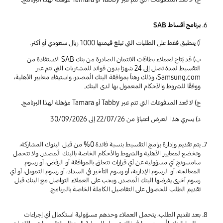
برنامج أقساط SAB
أ) ينطبق فقط على الطلبات التي تبلغ قيمتها 1000 ريال سعودي أو أكثر.
ب) قد يُتاح لعملاء بطاقات الائتمان الصادرة من بنك SAB الاستفادة من
التقسيط لمدة تصل إلى 24 شهرًا بدون فوائد للمشتريات التي تتم عبر
Samsung.com، وذلك رهناً بموافقة البنك المُصدر، واستيفاء معايير الأهلية،
ووفقًا للشروط والأحكام المعمول بها لدى البنك.
ج) لا تُعد المدفوعات التي تتم عبر Tabby أو Tamara مؤهلة لهذا البرنامج.
د) يسري هذا العرض اعتبارًا من 22/07/26 إلى 30/09/2026
يتم تقديم وإدارة برامج التقسيط بنسبة فائدة 0% من قبل البنوك المشاركة،
وتخضع لمعايير الأهلية والشروط والأحكام الخاصة بالبنك المُصدر. ولا تتحمل
سامسونج أي مسؤولية عن أي قرارات تتعلق بالموافقة أو الرفض، أو رسوم
المعالجة، أو الرسوم الإدارية، أو رسوم التأخير في السداد، أو رسوم التمويل، أو أي
رسوم أخرى يفرضها البنك المُصدر. ويجب على العملاء التواصل مع البنك قبل
تقديم الطلب للحصول على التفاصيل الكاملة الخاصة بالبرنامج.
بعد تقديم الطلب، يتحمل العملاء وحدهم مسؤولية استكمال أي إجراءات