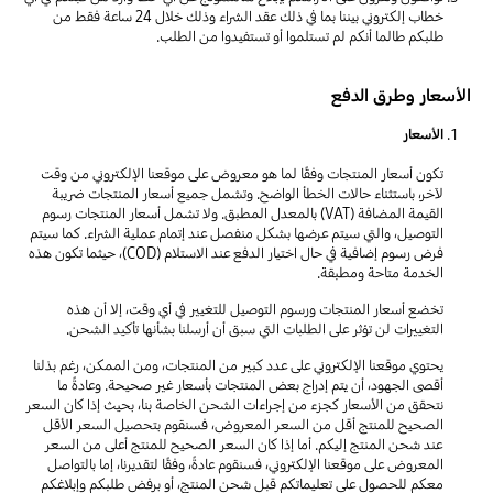
خطاب إلكتروني بيننا بما في ذلك عقد الشراء وذلك خلال 24 ساعة فقط من
طلبكم طالما أنكم لم تستلموا أو تستفيدوا من الطلب.
الأسعار وطرق الدفع
الأسعار
تكون أسعار المنتجات وفقًا لما هو معروض على موقعنا الإلكتروني من وقت
لآخر، باستثناء حالات الخطأ الواضح. وتشمل جميع أسعار المنتجات ضريبة
القيمة المضافة (VAT) بالمعدل المطبق. ولا تشمل أسعار المنتجات رسوم
التوصيل، والتي سيتم عرضها بشكل منفصل عند إتمام عملية الشراء. كما سيتم
فرض رسوم إضافية في حال اختيار الدفع عند الاستلام (COD)، حيثما تكون هذه
الخدمة متاحة ومطبقة.
تخضع أسعار المنتجات ورسوم التوصيل للتغيير في أي وقت، إلا أن هذه
التغييرات لن تؤثر على الطلبات التي سبق أن أرسلنا بشأنها تأكيد الشحن.
يحتوي موقعنا الإلكتروني على عدد كبير من المنتجات، ومن الممكن، رغم بذلنا
أقصى الجهود، أن يتم إدراج بعض المنتجات بأسعار غير صحيحة. وعادةً ما
نتحقق من الأسعار كجزء من إجراءات الشحن الخاصة بنا، بحيث إذا كان السعر
الصحيح للمنتج أقل من السعر المعروض، فسنقوم بتحصيل السعر الأقل
عند شحن المنتج إليكم. أما إذا كان السعر الصحيح للمنتج أعلى من السعر
المعروض على موقعنا الإلكتروني، فسنقوم عادةً، وفقًا لتقديرنا، إما بالتواصل
معكم للحصول على تعليماتكم قبل شحن المنتج، أو برفض طلبكم وإبلاغكم