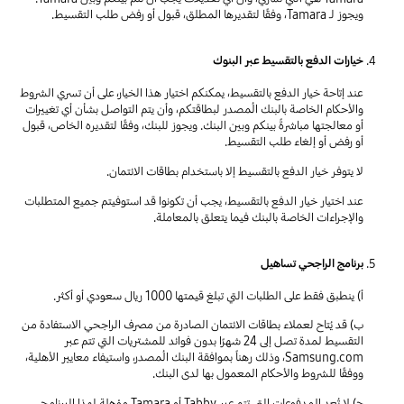
ويجوز لـ Tamara، وفقًا لتقديرها المطلق، قبول أو رفض طلب التقسيط.
خيارات الدفع بالتقسيط عبر البنوك
عند إتاحة خيار الدفع بالتقسيط، يمكنكم اختيار هذا الخيار، على أن تسري الشروط
والأحكام الخاصة بالبنك المُصدر لبطاقتكم، وأن يتم التواصل بشأن أي تغييرات
أو معالجتها مباشرةً بينكم وبين البنك. ويجوز للبنك، وفقًا لتقديره الخاص، قبول
أو رفض أو إلغاء طلب التقسيط.
لا يتوفر خيار الدفع بالتقسيط إلا باستخدام بطاقات الائتمان.
عند اختيار خيار الدفع بالتقسيط، يجب أن تكونوا قد استوفيتم جميع المتطلبات
والإجراءات الخاصة بالبنك فيما يتعلق بالمعاملة.
برنامج الراجحي تساهيل
أ) ينطبق فقط على الطلبات التي تبلغ قيمتها 1000 ريال سعودي أو أكثر.
ب) قد يُتاح لعملاء بطاقات الائتمان الصادرة من مصرف الراجحي الاستفادة من
التقسيط لمدة تصل إلى 24 شهرًا بدون فوائد للمشتريات التي تتم عبر
Samsung.com، وذلك رهناً بموافقة البنك المُصدر، واستيفاء معايير الأهلية،
ووفقًا للشروط والأحكام المعمول بها لدى البنك.
ج) لا تُعد المدفوعات التي تتم عبر Tabby أو Tamara مؤهلة لهذا البرنامج.