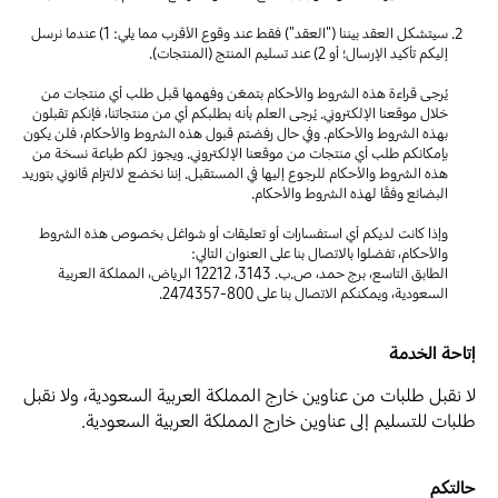
سيتشكل العقد بيننا ("العقد") فقط عند وقوع الأقرب مما يلي: 1) عندما نرسل
إليكم تأكيد الإرسال؛ أو 2) عند تسليم المنتج (المنتجات).
يُرجى قراءة هذه الشروط والأحكام بتمعّن وفهمها قبل طلب أي منتجات من
خلال موقعنا الإلكتروني. يُرجى العلم بأنه بطلبكم أي من منتجاتنا، فإنكم تقبلون
بهذه الشروط والأحكام. وفي حال رفضتم قبول هذه الشروط والأحكام، فلن يكون
بإمكانكم طلب أي منتجات من موقعنا الإلكتروني. ويجوز لكم طباعة نسخة من
هذه الشروط والأحكام للرجوع إليها في المستقبل. إننا نخضع لالتزام قانوني بتوريد
البضائع وفقًا لهذه الشروط والأحكام.
وإذا كانت لديكم أي استفسارات أو تعليقات أو شواغل بخصوص هذه الشروط
والأحكام، تفضلوا بالاتصال بنا على العنوان التالي:
الطابق التاسع، برج حمد، ص.ب. 3143، 12212 الرياض، المملكة العربية
السعودية، ويمكنكم الاتصال بنا على
800-2474357
.
إتاحة الخدمة
لا نقبل طلبات من عناوين خارج المملكة العربية السعودية، ولا نقبل
طلبات للتسليم إلى عناوين خارج المملكة العربية السعودية.
حالتكم