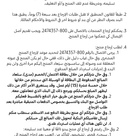
تسليمه، وشريطة عدم تلف المنتج و/أو التغليف.
طبقاً للقانون المنطبق لا تقبل طلبات الإرجاع بعد سبعة (7) يوماً،. يطبق هذا
البند بصرف النظر عن أي بند أو شروط آخر في الشروط والأحكام الماثلة.
يمكنكم إرجاع المنتجات بالاتصال على
800-2474357
. ويجب تقديم أصل
الإيصال كي تتمكنوا من إرجاع المنتج.
لطلب إرجاع منتج:
يرجى الاتصال بالرقم
800-2474357
لتحديد موعد لإرجاع المنتج
المشترى. وفي حال غياب دليل على ذلك، ففي حال لم يكن المنتج في عبوته
المغلقة عند وصوله إلى سامسونج، سيُعاد المنتج إليكم مرة أخرى ولن يتم
البدء في إجراءات استرداد المبلغ المدفوع.
وفي حال شرائكم من خلال بطاقة الائتمان/الخصم (مدى)، ستُعاد
المبالغ المدفوعة إلى البطاقة أو الوسيلة التي سددتم من خلالها
خلال خمسة عشرة (15) أيام عمل. وقد يستغرق الأمر أكثر من ذلك
ليظهر المبلغ بحسابكم، ويرجع ذلك إلى البنك الذي تتعاملون معه.
وفي حال شرائكم المنتج عن طريق خيار الدفع بالتقسيط فعليكم
التواصل مع البنك والتنسيق بخصوص الدفعات المتبقية مباشرة بعد
طلب الإرجاع.
وفي حال شرائكم أي منتج بطريقة الدفع عند الاستلام، سنطلب منكم
إرسال تفاصيلكم البنكية لتحويل تلك المبالغ إلى حسابكم.
لن تكون هناك أي عمليات استرداد نقدي.
وفي حال رغبتم في إرجاع أي منتج يبدو تالفًا أو معيبًا عند تسليمه:
سيجرى فحص تشخيصي للتأكد من العيب بعد إرجاح المنتج إلى