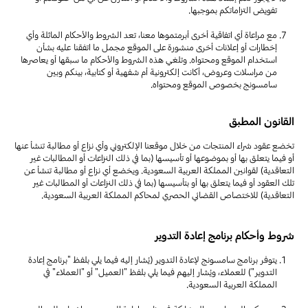
تفويض التزاماتكم بموجبها.
مع مراعاة أي اتفاقية أخرى أبرمتموها معنا، تعد الشروط والأحكام الماثلة وأي
إخطارات أو إعلانات أخرى منشورة على الموقع مجمل ما اتفقنا عليه بشأن
استخدام الموقع ومحتواه. وتلغي هذه الشروط والأحكام ما سبقها أو يعاصرها
من مراسلات وعروض، أكانت إلكترونية أم شفهية أو كتابية، بينكم وبين
سامسونج بخصوص الموقع ومحتواه.
القانون المطبق
تخضع عقود شراء المنتجات من خلال موقعنا الإلكتروني وأي نزاع أو مطالبة تنشأ عنها
أو فيما يتعلق بها أو بموضوعها أو تأسيسها (بما في ذلك النزاعات أو المطالبات غير
التعاقدية) لقوانين المملكة العربية السعودية. ويخضع أي نزاع أو مطالبة تنشأ عن
تلك العقود أو فيما يتعلق بها أو بتأسيسها (بما في ذلك النزاعات أو المطالبات غير
التعاقدية) للاختصاص القضائي الحصري لمحاكم المملكة العربية السعودية.
شروط وأحكام برنامج إعادة التدوير
يتوفر برنامج سامسونج لإعادة التدوير (يُشار إليه فيما يلي بلفظ "برنامج إعادة
التدوير") للعملاء، ويُشار إليهم فيما يلي بلفظ "العميل" أو "العملاء" في
المملكة العربية السعودية.