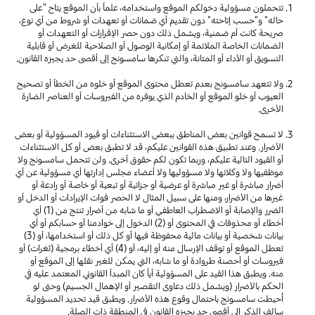
تتحملون مسؤولية دخولكم الموقع واستخدامه، علماً بأن الموقع يتاح "على
حاله" و"حسب إتاحته" دون تقديم أي ضمانات أو تعهدات أو شروط من أي نوع،
صريحة كانت أم ضمنية، ويشمل ذلك دون حصر الإقرارات أو التعهدات أو
الضمانات الخاصة الملائمة أو إمكانية الوصول أو الصلاحية للغرض أو قابلية
التسويق أو الأداء أو المتانة، والتي تنكرها سامسونج إلى أقصى حد يجيزه القانون.
ولا تتعهد سامسونج بعدم تعطل محتوى الموقع أو خلوه من الخطأ أو تصحيح
العيوب أو خلو الموقع أو الخادم الذي يوفره من الفيروسات أو العناصر الضارة
الأخرى.
لا تسمح قوانين بعض المناطق ببعض الاستثناءات أو قيود المسؤولية أو بعض
الأضرار. وعند تطبيق هذه القوانين عليكم، قد لا تطبق بعض أو كل الاستثناءات
أو القيود التالية عليكم، وربما تكون لكم حقوق أخرى. ولن تتحمل سامسونج ولا
موظفيها ولا وكلائها ولا مسؤوليها ولا أعضاء مجلس إدارتها أي مسؤولية عن أي
أضرار مباشرة أو غير مباشرة أو عرضية أو جزائية أو تبعية أو خاصة أو رادعة أو
غيرها من الأضرار، ومنها على سبيل المثال لا الحصر فوات الإيرادات أو الدخل أو
الضرر والإصابة أو الاضطراب العاطفي أو ما شابه من أضرار تنتج من (1) أي
أخطاء أو محذوفات في المحتوى أو (2) الدخول إلى خوادمنا أو حسابكم أو أي
بيانات شخصية أو بيانات مالية محفوظة فيها أو كل ذلك أو استخدامها، أو (3)
تعطل الموقع أو توقف الإرسال منه أو إليه، أو (4) أي أخطاء برمجية (ثغرات) أو
فيروسات أو أحصنة طروادة أو ما شابه، التي يمكن للغير نقلها إلى الموقع أو
منه. ويطبق هذا القيد على المسؤولية أياً كان المبدأ القانوني المعتمد عليه في
الحكم بالأضرار (ويشمل ذلك دعاوى التقصير أو الإهمال الجسيم) وحتى لو
أُحيطت سامسونج باحتمال وقوع هذه الأضرار. ويطبق قيد تحديد المسؤولية
سالف الذكر إلى أقصى حد يجيزه القانون في المنطقة ذات الصلة.