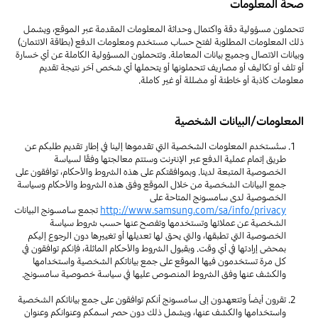
صحة المعلومات
تتحملون مسؤولية دقة واكتمال وحداثة المعلومات المقدمة عبر الموقع، ويشمل
ذلك المعلومات المطلوبة لفتح حساب مستخدم ومعلومات الدفع (بطاقة الائتمان)
وبيانات الاتصال وجميع بيانات المعاملة. وتتحملون المسؤولية الكاملة عن أي خسارة
أو تلف أو تكاليف أو مصاريف تتحملونها أو يتحملها أي شخص آخر نتيجة تقديم
معلومات كاذبة أو خاطئة أو مضللة أو غير كاملة.
المعلومات/البيانات الشخصية
ستُستخدم المعلومات الشخصية التي تقدموها إلينا في إطار تقديم طلبكم عن
طريق إتمام عملية الدفع عبر الإنترنت وستتم معالجتها وفقًا لسياسة
الخصوصية المتبعة لدينا. وبموافقتكم على هذه الشروط والأحكام، توافقون على
جمع البيانات الشخصية من خلال الموقع وفق هذه الشروط والأحكام وسياسة
الخصوصية لدى سامسونج المتاحة على
http://www.samsung.com/sa/info/privacy
تجمع سامسونج البيانات
الشخصية عن عملائها وتستخدمها وتفصح عنها حسب شروط سياسة
الخصوصية التي تطبقها، والتي يحق لها تعديلها أو تغييرها دون الرجوع إليكم
بمحض إرادتها في أي وقت. وبقبول الشروط والأحكام الماثلة، فإنكم توافقون في
كل مرة تستخدمون فيها الموقع على جمع بياناتكم الشخصية واستخدامها
والكشف عنها وفق الشروط المنصوص عليها في سياسة خصوصية سامسونج.
تقرون أيضاً وتتعهدون إلى سامسونج أنكم توافقون على جمع بياناتكم الشخصية
واستخدامها والكشف عنها، ويشمل ذلك دون حصر اسمكم وعنوانكم وعنوان