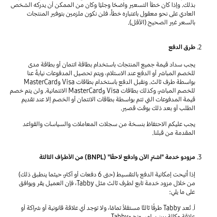
بذلك. وإذا كان خطأ التسعير واضحًا وجليًا وكان من الممكن أن يدركه الشخص
العادي على نحو معقول باعتباره خطأً، فلن نكون ملزمين بتوفير المنتجات
بالسعر غير الصحيح (الأقل).
طرق الدفع
يجب سداد قيمة جميع المنتجات باستخدام بطاقة ائتمان أو بطاقة مدى
للخصم المباشر أو الدفع عند الاستلام، ويتم تحصيل المدفوعات نيابةً عنا
بواسطة طرف ثالث. ونقبل الدفع باستخدام بطاقات Visa وMasterCard
للخصم المباشر، وكذلك بطاقات Visa وMasterCard الائتمانية. ولن يتم خصم
قيمة المدفوعات التي تتم بواسطة بطاقات الائتمان أو الخصم إلا عند تقديم
الطلب أو بعد ذلك بوقت قصير.
يجب عليكم الاحتفاظ بنسخة من سجلات المعاملات والسياسات والقواعد
المقدمة من قبلنا.
مزودو خدمة "اشترِ الآن وادفع لاحقًا" (BNPL) من الأطراف الثالثة
إذا أُتيحت إمكانية الدفع بالتقسيط (حتى 6 دفعات أو أكثر، حيثما ينطبق ذلك)
من خلال مزود خدمة تابع لطرف ثالث مثل Tabby، فإن العميل يقر ويوافق
على ما يلي:
أ. تُعد Tabby طرفًا ثالثًا مستقلاً تمامًا، ولا توجد أي علاقة قانونية أو شراكة أو
علاقة وكالة بين سامسونج وTabby.