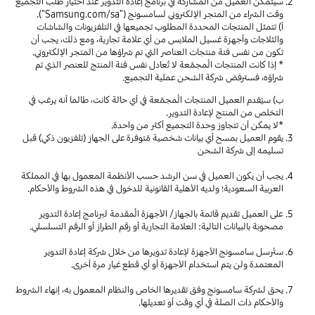
سيتمكن العميل من المشاركة في برنامج إعادة التدوير عند اختيار طلب التجميع
وقت الشراء من المتجر الإلكتروني لسامسونج ("Samsung.com/sa").
أ) تتمثل المنتجات المحددة المطلوب تجميعها في التلفزيونات والشاشات
والثلاجات وأجهزة غسيل الملابس من أي علامة تجارية، ومع ذلك، يجب أن
تكون من نفس فئة منتجات العناصر التي تم شراؤها من المتجر الإلكتروني.
* إذا كانت المنتجات المُجمّعة لا تُعادل نفس فئة المنتج للعنصر الذي تم
شراؤه، فسترفض شركة الشحن عملية التجميع.
ب) سيُقدم العميل المنتجات المُجمّعة في أي حالة كانت، طالما أنه يرغب في
التخلص من المنتج لإعادة التدوير.
*لا يمكن أن تتجاوز وحدة التجميع أكثر من واحدة.
يقوم العميل بمسح أي بيانات شخصية مُتوفرة على الجهاز (تلفزيون ذكي) قبل
تسليمه إلى شركة الشحن
يجب أن يكون العميل في سن الرشد حسب الأنظمة المعمول بها في المملكة
العربية السعودية؛ ولديه الأهلية القانونية للدخول في هذه الشروط والأحكام.
على العميل تقديم قائمة بالجهاز/ الأجهزة المُقدمة لبرنامج إعادة التدوير
مصحوبة بالبيانات التالية: العلامة التجارية أو رقم الطراز أو الرقم التسلسلي.
ستُرسل سامسونج الأجهزة لإعادة تدويرها من خلال شركة إعادة التدوير
المعتمدة ولن يتم استخدام الأجهزة أو أي قطع غيار مرة أخرى.
يحق لشركة سامسونج وفق تقديرها الخاص والنظام المعمول به، إنهاء الشروط
والأحكام ذات الصلة في أي وقت أو تعديلها.