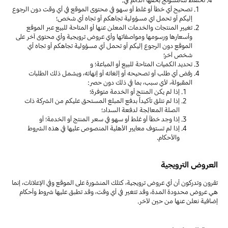
تحتفظ سامسونج بحقها الدائم في:
تصحيح أي خطأ أو غلط أو سهو في محتوى الموقع في أي وقت دون الرجوع
إليكم أو تحمل اي مسؤولية تجاهكم أو تجاه أي شخص؛
تغيير المنتجات والخدمات المعلن عنها أو المتاحة للبيع عبر الموقع
وأسعارها ورسومها ومواصفاتها وأي عروض ترويجية وأي محتوى آخر على
الموقع دون الرجوع إليكم أو تحمل أي مسؤولية تجاهكم أو تجاه أي
شخص آخر؛
تحديد الكميات المتاحة للبيع أو المباعة؛ و
رفض أي طلب أو تصحيحه أو إلغائه أو إنهائه، ويشمل ذلك الطلبات
المقبولة، لأي سبب، بما في ذلك دون حصر:
إذا لم يكن المنتج أو الخدمة متوفرة؛
إذا لم نتلق تأكيداً بدفع المبلغ المستحق عليكم من الشركة ذات
الصلة المعالِجة لدفعة السداد؛
إذا وجد خطأ أو غلط أو سهو في سعر المنتج أو الخدمة؛ أو
إذا لم تستوف معايير الأهلية المنصوص عليها في هذه الشروط
والأحكام.
العروض الترويجية
تقرون وتدركون أن أي عروض ترويجية، كتلك المنشورة على الموقع وفي الإعلانات، إنما
هي عروض محدودة المدة، وقد تتغير في أي وقت، وقد تطبق عليها شروط وأحكام
إضافية نعلن عنها من حين لآخر.