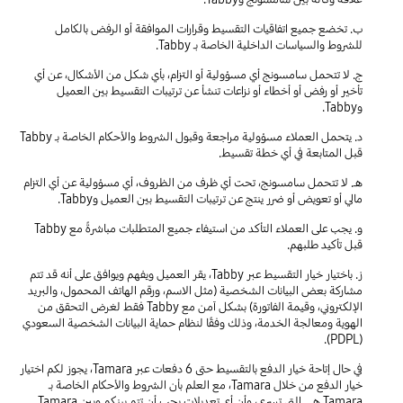
ب. تخضع جميع اتفاقيات التقسيط وقرارات الموافقة أو الرفض بالكامل
للشروط والسياسات الداخلية الخاصة بـ Tabby.
ج. لا تتحمل سامسونج أي مسؤولية أو التزام، بأي شكل من الأشكال، عن أي
تأخير أو رفض أو أخطاء أو نزاعات تنشأ عن ترتيبات التقسيط بين العميل
وTabby.
د. يتحمل العملاء مسؤولية مراجعة وقبول الشروط والأحكام الخاصة بـ Tabby
قبل المتابعة في أي خطة تقسيط.
هـ. لا تتحمل سامسونج، تحت أي ظرف من الظروف، أي مسؤولية عن أي التزام
مالي أو تعويض أو ضرر ينتج عن ترتيبات التقسيط بين العميل وTabby.
و. يجب على العملاء التأكد من استيفاء جميع المتطلبات مباشرةً مع Tabby
قبل تأكيد طلبهم.
ز. باختيار خيار التقسيط عبر Tabby، يقر العميل ويفهم ويوافق على أنه قد تتم
مشاركة بعض البيانات الشخصية (مثل الاسم، ورقم الهاتف المحمول، والبريد
الإلكتروني، وقيمة الفاتورة) بشكل آمن مع Tabby فقط لغرض التحقق من
الهوية ومعالجة الخدمة، وذلك وفقًا لنظام حماية البيانات الشخصية السعودي
(PDPL).
في حال إتاحة خيار الدفع بالتقسيط حتى 6 دفعات عبر Tamara، يجوز لكم اختيار
خيار الدفع من خلال Tamara، مع العلم بأن الشروط والأحكام الخاصة بـ
Tamara هي التي تسري، وأن أي تعديلات يجب أن تتم بينكم وبين Tamara.