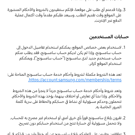
وإذا قدمتم أي طلب على موقعنا، فإنكم ستتقيدون بالشروط والأحكام المنشورة
على الموقع وقت تقديم الطلب. وسيعد طلبكم مقدماً وقت اكتمال عملية
الدفع عبر الإنترنت.
حسابات المستخدمين
لاستخدام بعض خصائص الموقع، يمكنكم استخدام تفاصيل الدخول إلى
حساب سامسونج، وإذا لم يكن لديكم حساب سامسونج، فقد يطلب منكم
حساب مستخدم جديد لدى سامسونج ("حساب سامسونج"). ويمكنكم
استخدام الموقع كزائر.
تعد هذه الشروط مكملة لشروط وأحكام خدمة حساب سامسونج المتاحة على:
https://account.samsung.com/membership/terms.
وتعد شروط وأحكام خدمة حساب سامسونج جزءاً لا يتجزأ من هذه الشروط
والأحكام. وإذا نشأ أي تعارض أو اختلاف بينهما، يؤخذ بهذه الشروط والأحكام.
تتحملون وحدكم مسؤولية أي نشاط في حسابكم والحفاظ على سرية كلمة
المرور الخاصة به.
تقرون بإبلاغ سامسونج فوراً بأي خرق أمني أو استخدام غير مصرح به للحساب.
ولا نتحمل مسؤولية أي خسارة تنتج من استخدام حسابكم دون تصريح.
توافقون وتقرون على التزامكم بإبلاغ سامسونج عن أي خطأ وارد من قبلكم في أي