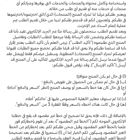
واستخدامه وكامل محتواه والمنتجات والخدمات التي يوفرها وشرائكم أي
منتجات أو خدمات منه أو تقديم أي طلب من خلاله.
ويعتبر طلبكم عرضًا لنا لشراء المنتج (المنتجات) الذي/التي اخترتموه/اخترتموها
في طلبكم. وتُعتبرون أنكم قد قدمتم طلبكم لدينا من خلال تقديم الطلب عبر
عملية إتمام السداد عبر الإنترنت.
وبعد تقديم الطلب، ستحصلون على رسالة منَّا عبر البريد الإلكتروني تفيد بأننا قد
تسلمنا طلبكم وتتضمن تلك الرسالة رقمًا مرجعيًّا للطلب/الطلبات وتفاصيل
المنتج الذي طلبتموه ("تأكيد الطلب"). يُرجى العلم بأن تأكيد الطلب يعتبر إقرار
بأننا قد تسلمنا طلبكم ولا يعني أننا قد قبلنا طلبكم. تخضع جميع الطلبات لقبولنا
لعرضكم لشراء المنتج (المنتجات) المطلوبة. وسنقبل عرضكم فقط (ويمثل عقد
البيع) عندما نرسل إليكم رسالة عبر البريد الإلكتروني للتأكيد على أن المنتج قد
أُرسِل ("تأكيد الإرسال"). وقد نرفض قبول طلبكم:
(أ) في حال لم يكن المنتج متوافرًا؛
(ب) في حال لم نتمكن من الحصول على تفويض بالدفع ؛
(ج) في حال كان هنا خطأ بالتسعير أو بوصف المنتج (انظر ’السعر والدفع‘ أدناه)؛
أو
(د) إذا لم تستوف معايير الأهلية المنصوص عليها في ’حالتكم‘ أعلاه.
(هـ) في حال كانت هناك أخطاء بالسعر وفقًا للفقرة 3 من "السعر والدفع".
بالإضافة إلى ذلك، فإنه يحق لنا تصحيح أي خطأ غير مقصود قد يقع في خطابنا
الإلكتروني الموجه لكم ("الخطأ غير المقصود")، بعد أن نقوم بإخطاركم فور
علمنا بالخطأ الغير المقصود وقبل شحن طلبكم لكم. بعد إخطاركم عن الخطأ
الغير المقصود وسيكون لكم الخيار إما أن (أ) تستمروا في طلبكم بعد تصحيحنا
للخطأ الغير المقصود، أو (ب) فسخ العقد واسترجاع ما قمتم بدفعه للطلب.