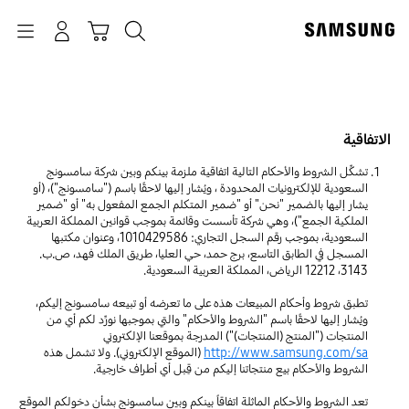
p
o
بحث
Navigation
سلة التسوق
تسجيل الدخول
t
الاتفاقية
تشكِّل الشروط والأحكام التالية اتفاقية ملزمة بينكم وبين شركة سامسونج
السعودية للإلكترونيات المحدودة ، ويُشار إليها لاحقًا باسم ("سامسونج")، (أو
يشار إليها بالضمير "نحن" أو "ضمير المتكلم الجمع المفعول به" أو "ضمير
الملكية الجمع")، وهي شركة تأسست وقائمة بموجب قوانين المملكة العربية
السعودية، بموجب رقم السجل التجاري: 1010429586، وعنوان مكتبها
المسجل في الطابق التاسع، برج حمد، حي العليا، طريق الملك فهد، ص.ب.
3143، 12212 الرياض، المملكة العربية السعودية.
تطبق شروط وأحكام المبيعات هذه على ما تعرضه أو تبيعه سامسونج إليكم،
ويُشار إليها لاحقًا باسم "الشروط والأحكام" والتي بموجبها نورِّد لكم أي من
المنتجات ("المنتج (المنتجات)") المدرجة بموقعنا الإلكتروني
http://www.samsung.com/sa
(الموقع الإلكتروني). ولا تشمل هذه
الشروط والأحكام بيع منتجاتنا إليكم من قِبل أي أطراف خارجية.
تعد الشروط والأحكام الماثلة اتفاقاً بينكم وبين سامسونج بشأن دخولكم الموقع