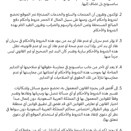
سامسونج بل تضاف إليها.
تؤكدون وتقرون أن المنتجات والسلع والخدمات المشتراة عبر الموقع تخضع
لشروط وأحكام أخرى، ومنها على سبيل المثال لا الحصر شروط وأحكام دفع
المبالغ المستحقة وثمن الشراء والرسوم والضرائب، وتقرون التقيد التام بهذه
الشروط والأحكام.
لا يؤثر عدم سريان أو عدم نفاذ أي بند من بنود هذه الشروط والأحكام في سريان أو
نفاذ أي بند آخر. وإذا ثبت عدم صحة أو عدم نفاذ أي بند أو عدم قانونيته، تظل
هذه الشروط والأحكام سارية وتفسر كأن البند غير الصحيح أو غير القانوني ليس
جزءاً منها.
لا يعد أي تأخر من جانب سامسونج في ممارسة حقوقها أو صلاحيتها أو التدابير
المتاحة لها بموجب هذه الشروط والأحكام أو امتناعها عن ممارستها أو عدم
ممارستها تنازلاً عن تلك الحقوق أو الصلاحيات أو التدابير.
إلى أٌقصى قدر يجيزه القانون المعمول به، تخضع جميع مسائل وإشكاليات
تفسير هذه الشروط والأحكام أو أي مسألة تتصل بها وسريانها ونفاذها وتفسر
وفقاً للقوانين المعمول بها في المملكة العربية السعودية، دون إعمال مبدأ
اختيار القانون أو تعارض القوانين التي قد تفضي إلى تطبيق قوانين أي منطقة
أخرى. ويقر الطرفان اختصاص محاكم المملكة العربية السعودية دون سواها في
نظر أي دعوى لإنفاذ هذه الشروط والأحكام أو استخدام الموقع (أو أي دعوى
تتعلق بها).
لا يجوز لكم إسناد هذه الشروط والأحكام أو التنازل عن أي من حقوقكم أو