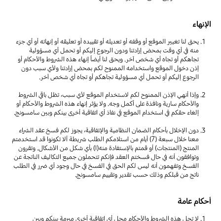
الإنهاء
يحق لنا تغيير الموقع أو وقفه أو تعديله أو تقييده أو تعليقه أو إنهائه أو أي جزء
منه في أي وقت بمحض إرادتنا ودون الرجوع إليكم أو تحمل أي مسؤولية
تجاهكم أو تجاه أي شخص آخر. ويحق لنا أيضاً إنهاء هذه الشروط والأحكام أو
إذن دخول الموقع واستخدامه الممنوح لكم بمحض إرادتنا ولأي سبب دون
الرجوع إليكم أو تحمل أي مسؤولية تجاهكم أو تجاه أي شخص آخر.
وإذا أنهي الإذن الممنوح لكم لاستخدام الموقع لأي سبب، تظل باقي الشروط
والأحكام سارية ونافذة على أكمل وجه. ولا يؤثر إنهاء هذه الشروط والأحكام أو
إلغاء حقكم في استخدام الموقع في نفاذ أي اتفاقية أخرى بينكم وبين سامسونج.
دون الإخلال بأحكام الضمان النظامية والإتفاقية، يجوز لكم فسخ عقد الشراء
معنا خلال سبعة (7) أيام من استلامكم الطلب شريطة ألا تكونوا قد استخدمتم
المنتج (المنتجات) أو قمتم بالإستفادة منه(ا) بأي شكل من الأشكال. وتقرون
وتوافقون أنه في حال فسختم العقد فإنكم تتحملون جميع التكاليف الناتجة عن
الفسخ وتفهمون أنه ليس لكم الحق في الفسخ في حال وجود أي ضرر في الطلب
ناتج من قبلكم وذلك حسب تقدير وتقييم سامسونج.
أحكام عامة
لا تحل هذه الشروط والأحكام محل أي اتفاقية أخرى مبرمة بينكم وبين