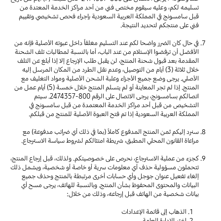
تسليمه لكم، وعليه سيقوم مختص فني من أحد مراكز الخدمة المعتدة من
قبل سامسونج في المملكة العربية السعودية بإجراء فحص تشخيصي وتقييم
فني على منتجكم لتحديد النتيجة.
في حال كان الضرر واضحا لكم عند التسليم مغلقاً داخل عبوته الأصلية فإنه من
الأفضل أن ترفضوا الإستلام من عند الباب، أما بالنسبة لمطالبات تلف الشحنة
المقدمة بعد قبول شحنة المنتج، لن يقبل طلب الإرجاع إلا إذا أبلغ عن التلف
خلال ثلاثة (3) أيام من التوصيل، وعدم نقل الطرد من المكان المرسل إليه
الأصلي. يرجى وضع جميع الأجزاء وعلبة الشحن الأصلية ومواد التغليف مع
المنتج. إذا لم تجر المعاينة أو لم يتسلم المنتج خلال خمسة (5) أيام عمل من
اتصالكم بسامسونج، يرجى الاتصال على الرقم
800-2474357
. سيتم
التشخيص من قبل أحد مراكز الخدمة المعتمدة من قبل سامسونج في
المملكة العربية السعودية إذا تم فتح العبوة الأصلية للمنتج من قبلكم.
سنرد إليكم ثمن المنتج المدفوع كاملاً (بما في ذلك أي ضرائب مدفوعة) مع
مراعاة القانون المحلي المطبق، شريطة امتثالكم لشروط سياسة الاسترجاع.
كجزء من عملية الاسترجاع، نحرص على خصوصيتكم. ولذلك، قبل إرجاع المنتج،
تتحملون مسؤولية حذف أي معلومات سرية أو خاصة أو شخصية، ويشمل ذلك
إلغاء تفعيل عنوان جوجل وأي حسابات أخرى مرتبطة بالمنتج وحذف جميع
البيانات والمحتوى المحفوظ بشأن المنتج. وبالنسبة للهاتف، يرجى مسح أي
بيانات شخصية من الهاتف قبل إرجاعه، وذلك من خلال:
الذهاب إلى قائمة الإعدادات
اختر الإدارة العامة