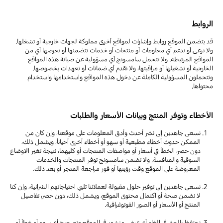
الروابط
قد يتضمن الموقع روابط وإشارات لمواقع أخرى مملوكة لجهات خارجية أو تشغلها.
ولا نرعى أو ندعم أي معلومات أو منتجات أو خدمات تتضمنها أو تعرضها أي من
المواقع المرتبطة. ولا تتحمل سامسونج أي مسؤولية عن صيانة هذه المواقع
الخارجية أو تشغيلها أو مراقبتها، ولا نقدم أي ضمانات أو تعهدات بخصوصها.
وتتحملون المسؤولية الكاملة عن دخول هذه المواقع واستخدامها واستخدام
محتواها.
الأخطاء وتوفر المنتج وبيانات الأسعار والطلبات
نسعى جاهدين إلى نشر أحدث وأدق المعلومات على موقعنا، وإن كان من
الممكن حدوث أخطاء مطبعية أو سهو أو أخطاء أخرى أحياناً، ويشمل ذلك،
دون حصر، الخطأ في أسعار أو مواصفات المنتجات أو كليهما، نتيجة تغير الاوضاع
السوقية والمنافسة. ولا تضمن سامسونج توفر المنتجات والخدمات
المعروضة على الموقع وقت رؤيتها أو فور مراجعة المتجر أو بعد ذلك.
نسعى جاهدين إلى توفير حلول مقبولة لعملائنا تلبي احتياجاتهم الشرائية، وإن كنا
لا نضمن صحة أو اكتمال محتوى الموقع، ويشمل ذلك، دون حصر، تفاصيل
المنتج أو الأسعار أو الصور الفوتوغرافية.
نحتفظ بالحق في إلغاء أي عرض منشور في الموقع وتصحيح أي سهو أو خطأ أو