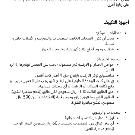
على زيارة أخرى.
أجهزة التكييف
متطلبات الموقع:
يجب أن تكون الفتحات الخاصة للتمديدات والتصريف والأسلاك جاهزة
مسبقًا.
يتطلب وجود قاطع دائرة كهربائية مخصص للجهاز.
الوحدة الخارجية:
حوامل الجدار أو الأرضية غير مشمولة (يجب على العميل توفيرها إذا لزم
الأمر).
سامسونج توفر التركيب بارتفاع حتى 4 أمتار كحد أقصى.
في حال كانت الوحدة الخارجية على ارتفاع أكبر، يجب على العميل ترتيب أو
دفع تكلفة السقالة أو الرافعة أو أي معدات مشابهة.
حتى الطابق الثالث 100 : ريال سعودي لكل طابق (يُدفع مباشرة للفني).
الطابق الرابع وما فوق : يلزم وجود رافعة (التكلفة تبدأ من 500 ريال
سعودي، تُدفع مباشرة للفني).
التمديدات والرسوم:
أول 3 أمتار من التمديدات مجانية.
أي متر إضافي من التمديدات يُحتسب بـ 60 ريال سعودي للمتر الواحد
(يُدفع مباشرة للفني).