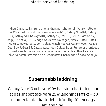
starta omvänd laddning.
*Begränsat till Samsung eller andra smartphone-fabrikat som stödjer
WPC Qi trådlös laddning som Galaxy Note10, Galaxy Note10+, Galaxy
S10e, Galaxy S10, Galaxy S10+, Galaxy S9, S9+, S8, S8+, S8 Active, S7, S7
edge, S7 Active, S6, S6 edge, S6 Active, S6 edge+, Note9, Note8, Note FE,
Note5 samt wearables som Galaxy Watch Active2, Galaxy Watch Active,
Gear Sport, Gear S3, Galaxy Watch och Galaxy Buds. Fungerar eventuellt
med vissa tillbehör, fodral eller enheter från andra tillverkare. Kan
påverka samtalsmottagning eller datatrafik beroende på nätverksmiljö.
Supersnabb laddning
Galaxy Note10 och Note10+ har stora batterier som
laddas snabbt tack vare 25W laddningseffekt – 30
minuter laddar batteriet tillräckligt för en dags
användning.