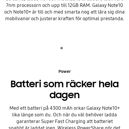
7nm processorn och upp till 12GB RAM. Galaxy Note10
och Note10+ är till och med smarta nog att lära sig dina
mobilvanor och justerar kraften för optimal prestanda.
Indicator 1
Spela upp
Power
Batteri som räcker hela
dagen
Med ett batteri på 4300 mAh orkar Galaxy Note10+
lika länge som du. Och när du väl behöver ladda
garanterar Super Fast Charging att batteriet
snabbt är laddat igen. Wireless PowerShare gör det