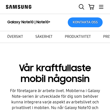
Skip
Sök
Kundvagn
to
Samsung
content
Galaxy Note10 | Note10+
KONTAKTA OSS
ÖVERSIKT
SÄKERHET
PRODUKTIVITET
PRE
Vår kraftfullaste
mobil någonsin
För företagare är arbete livet. Mobilerna i Galaxy
Note-serien är utvecklade för dig som behöver
kunna integrera varje aspekt av arbetslivet och
privatlivet i mobilen. Nu når Galaxy Note10 och