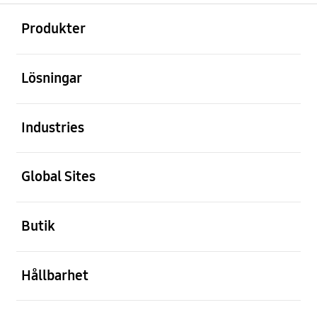
Öppna
Footer Navigation
Produkter
Öppna
Lösningar
Öppna
Industries
Öppna
Global Sites
Öppna
Butik
Öppna
Hållbarhet
Öppna