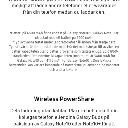
möjligt att ladda andra telefoner eller wearables
från din telefon medan du laddar den.
*Batteri på 4300 mAh finns endast på Galaxy Note10+. Galaxy Note10 är
utrustad med ett batteri på 3500 mAh.
*Typiskt värde testat under laboratorieförhållanden från tredje part.
Typiskt värde är det uppskattade medelvärdet med hänsyn till avvikelsen
i batterikapaciteten bland batteriproverna som testats enligt IEC 61960-
standarden. Den nominella kapaciteten (minimum) är 3400 mAh för
Galaxy Note10 och 4170 mAh för Galaxy Note10+. Den faktiska
batteritiden kan variera beroende på nätverksmiljö, användningsmönster
och andra faktorer.
Wireless PowerShare
Dela laddning utan kablar. Placera helt enkelt din
kollegas telefon eller dina Galaxy Buds på
baksidan av Galaxy Note10 eller Note10+ för att