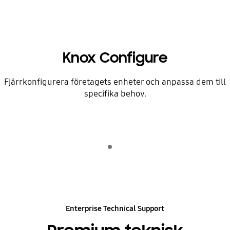
Knox Configure
Fjärrkonfigurera företagets enheter och anpassa dem till
specifika behov.
Indicator 1
Spela upp
Enterprise Technical Support