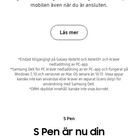
mobilen även när du är ansluten.
Läs mer
*Endast tillgängligt på Galaxy Note10 och Note10+ och kräver
nedladdning av PC-app.
*Samsung DeX för PC kräver nedladdning av en PC-app och fungerar på
Windows 7, 10 och versioner av Mac OS senare än 10.13. Vissa appar
kanske inte kan användas eller kräver en separat licens (köp) för
användning med Samsung DeX.
*DRM-skyddat innehåll kanske inte visas korrekt.
S Pen
S Pen är nu din