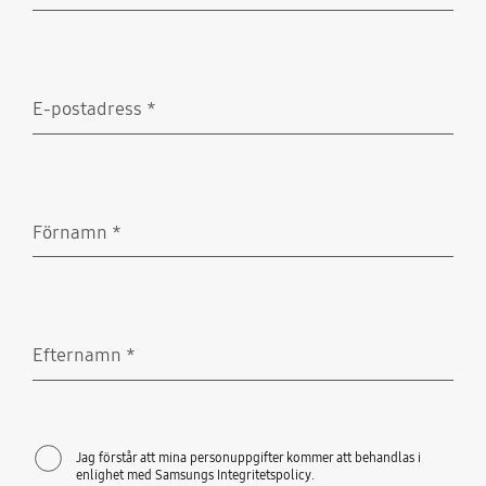
Obligatoriskt
E-postadress
*
Obligatoriskt
Förnamn
*
Obligatoriskt
Efternamn
*
Obligatoriskt
Jag förstår att mina personuppgifter kommer att behandlas i
enlighet med Samsungs Integritetspolicy.