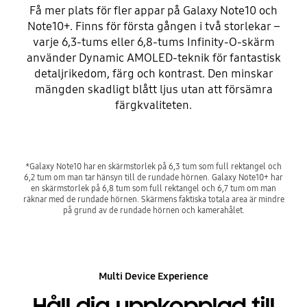
Få mer plats för fler appar på Galaxy Note10 och
Note10+. Finns för första gången i två storlekar –
varje 6,3-tums eller 6,8-tums Infinity-O-skärm
använder Dynamic AMOLED-teknik för fantastisk
detaljrikedom, färg och kontrast. Den minskar
mängden skadligt blått ljus utan att försämra
färgkvaliteten.
*Galaxy Note10 har en skärmstorlek på 6,3 tum som full rektangel och
6,2 tum om man tar hänsyn till de rundade hörnen. Galaxy Note10+ har
en skärmstorlek på 6,8 tum som full rektangel och 6,7 tum om man
räknar med de rundade hörnen. Skärmens faktiska totala area är mindre
på grund av de rundade hörnen och kamerahålet.
Multi Device Experience
Håll dig uppkopplad till