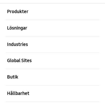
Öppna
Footer Navigation
Produkter
Öppna
Lösningar
Öppna
Industries
Öppna
Global Sites
Öppna
Butik
Öppna
Hållbarhet
Öppna