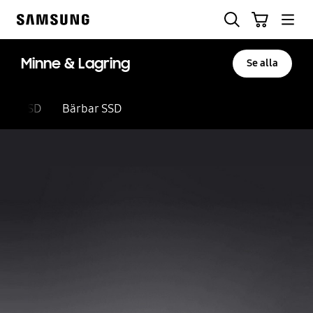
Skip
Sök
Kundvagn
to
Samsung
content
Minne & Lagring
Se alla
SSD
Bärbar SSD