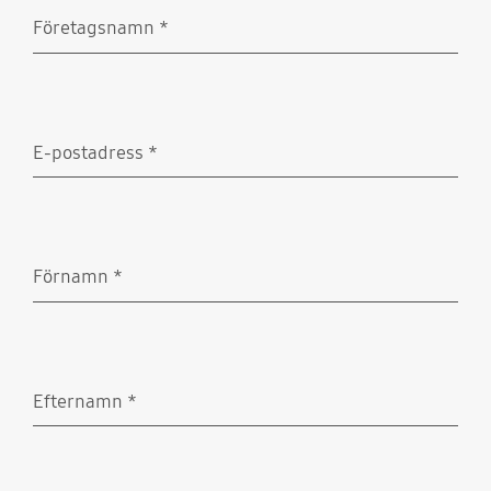
Företagsnamn
*
Obligatoriskt
E-postadress
*
Obligatoriskt
Förnamn
*
Obligatoriskt
Efternamn
*
Obligatoriskt