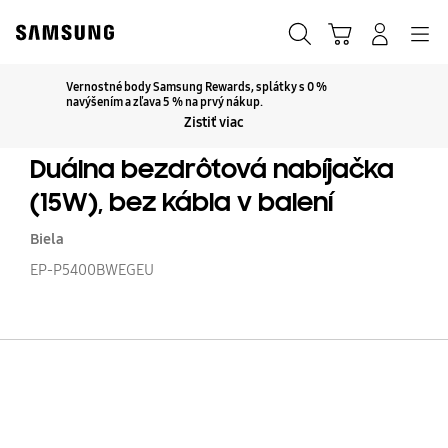
Skip
to
Hľadať
Košík
Navigation
Prihlásiť sa
content
Vernostné body Samsung Rewards, splátky s 0 %
Kliknutím rozbaľte
navýšením a zľava 5 % na prvý nákup.
Zistiť viac
Duálna bezdrôtová nabíjačka
(15W), bez kábla v balení
Biela
EP-P5400BWEGEU
Du
be
na