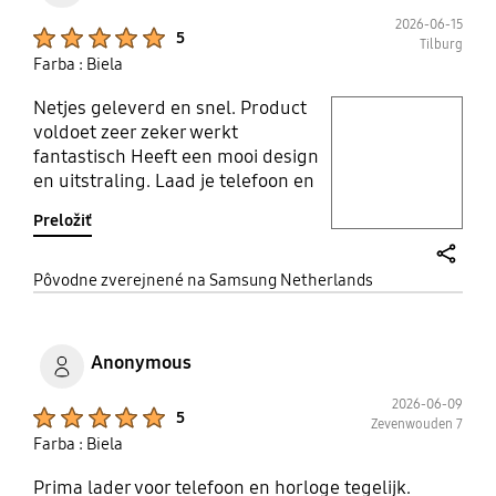
2026-06-15
Product Ratings :
5
Tilburg
Farba : Biela
Netjes geleverd en snel. Product
play video
voldoet zeer zeker werkt
fantastisch Heeft een mooi design
Layer popup open
en uitstraling. Laad je telefoon en
smartwatch zeer snel op.
Preložiť
share
Pôvodne zverejnené na Samsung Netherlands
Anonymous
2026-06-09
Product Ratings :
5
Zevenwouden 7
Farba : Biela
Prima lader voor telefoon en horloge tegelijk.