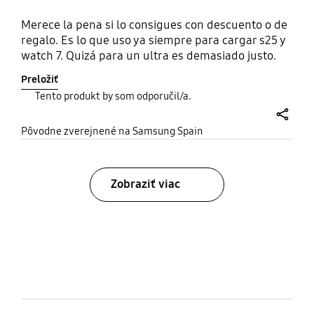
Merece la pena si lo consigues con descuento o de
regalo. Es lo que uso ya siempre para cargar s25 y
watch 7. Quizá para un ultra es demasiado justo.
Preložiť
Tento produkt by som odporučil/a.
share
Pôvodne zverejnené na Samsung Spain
Zobraziť viac
bazaarvoice Certification Label