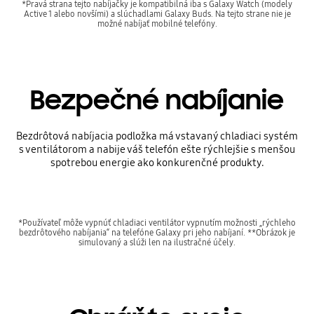
*Pravá strana tejto nabíjačky je kompatibilná iba s Galaxy Watch (modely
Active 1 alebo novšími) a slúchadlami Galaxy Buds. Na tejto strane nie je
možné nabíjať mobilné telefóny.
Bezpečné nabíjanie
Bezdrôtová nabíjacia podložka má vstavaný chladiaci systém
s ventilátorom a nabije váš telefón ešte rýchlejšie s menšou
spotrebou energie ako konkurenčné produkty.
*Používateľ môže vypnúť chladiaci ventilátor vypnutím možnosti „rýchleho
bezdrôtového nabíjania“ na telefóne Galaxy pri jeho nabíjaní. **Obrázok je
simulovaný a slúži len na ilustračné účely.