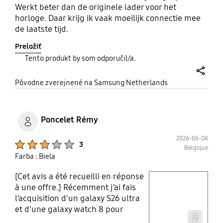
Werkt beter dan de originele lader voor het
horloge. Daar krijg ik vaak moeilijk connectie mee
de laatste tijd.
Preložiť
Tento produkt by som odporučil/a.
share
Pôvodne zverejnené na Samsung Netherlands
Poncelet Rémy
2026-06-08
Product Ratings :
3
Belgique
Farba : Biela
[Cet avis a été recueilli en réponse
play video
à une offre.] Récemment j’ai fais
l’acquisition d'un galaxy S26 ultra
Layer popup open
et d'une galaxy watch 8 pour
2
remplacer mon galaxy S10+ et ma