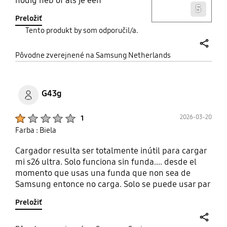
clients (ou j’ai peut être bien loupé
nodig heb of als je een
5
l'information mais ce n'est pas le
verlengsnoer hebt dan heb je maar
Preložiť
genre de détail auquel on pense
1 gat nodig. Het gaat best snel het
Tento produkt by som odporučil/a.
lors de l’achat).
opladen van de apparaten. Zeker
een aanrader om te kopen als je 2
share
dingen tegelijk op wil laden.
Pôvodne zverejnené na Samsung Netherlands
G43g
Product Ratings :
2026-03-20
1
Farba : Biela
Cargador resulta ser totalmente inútil para cargar
mi s26 ultra. Solo funciona sin funda.... desde el
momento que usas una funda que non sea de
Samsung entonce no carga. Solo se puede usar par
cargar los auriculares. Es producto presenta un
Preložiť
fallo obvio de diseño....