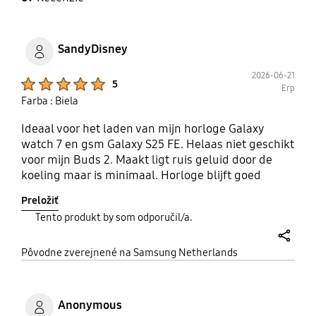
SandyDisney
2026-06-21
Product Ratings :
5
Erp
Farba : Biela
Ideaal voor het laden van mijn horloge Galaxy
watch 7 en gsm Galaxy S25 FE. Helaas niet geschikt
voor mijn Buds 2. Maakt ligt ruis geluid door de
koeling maar is minimaal. Horloge blijft goed
liggen doordat deze magnetisch aan de lader
Preložiť
"plakt".
Tento produkt by som odporučil/a.
share
Pôvodne zverejnené na Samsung Netherlands
Anonymous