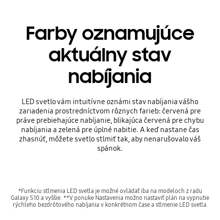
Farby oznamujúce
aktuálny stav
nabíjania
LED svetlo vám intuitívne oznámi stav nabíjania vášho
zariadenia prostredníctvom rôznych farieb: červená pre
práve prebiehajúce nabíjanie, blikajúca červená pre chybu
nabíjania a zelená pre úplné nabitie. A keď nastane čas
zhasnúť, môžete svetlo stlmiť tak, aby nenarušovalo váš
spánok.
*Funkciu stlmenia LED svetla je možné ovládať iba na modeloch z radu
Galaxy S10 a vyššie. **V ponuke Nastavenia možno nastaviť plán na vypnutie
rýchleho bezdrôtového nabíjania v konkrétnom čase a stlmenie LED svetla.