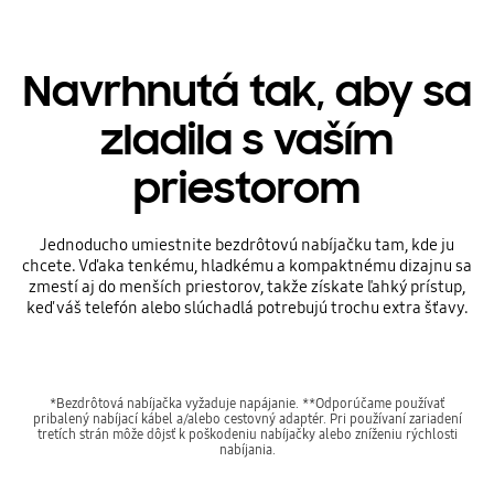
Navrhnutá tak, aby sa
zladila s vaším
priestorom
Jednoducho umiestnite bezdrôtovú nabíjačku tam, kde ju
chcete. Vďaka tenkému, hladkému a kompaktnému dizajnu sa
zmestí aj do menších priestorov, takže získate ľahký prístup,
keď váš telefón alebo slúchadlá potrebujú trochu extra šťavy.
*Bezdrôtová nabíjačka vyžaduje napájanie. **Odporúčame používať
pribalený nabíjací kábel a/alebo cestovný adaptér. Pri používaní zariadení
tretích strán môže dôjsť k poškodeniu nabíjačky alebo zníženiu rýchlosti
nabíjania.