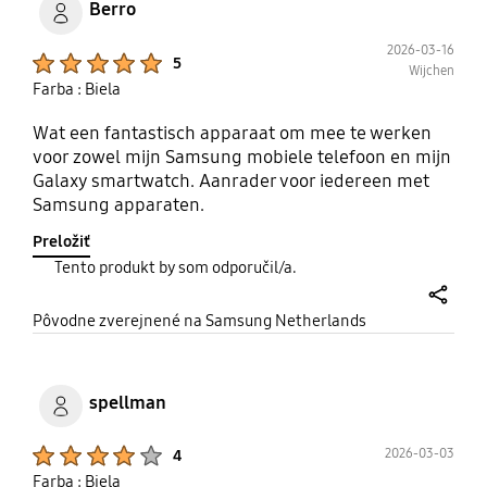
Berro
2026-03-16
Product Ratings :
5
Wijchen
Farba : Biela
Wat een fantastisch apparaat om mee te werken
voor zowel mijn Samsung mobiele telefoon en mijn
Galaxy smartwatch. Aanrader voor iedereen met
Samsung apparaten.
Preložiť
Tento produkt by som odporučil/a.
share
Pôvodne zverejnené na Samsung Netherlands
spellman
Product Ratings :
2026-03-03
4
Farba : Biela