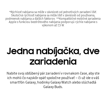
*Rýchlosť nabíjania sa môže v závislosti od jednotlivých zariadení líšiť.
Skutočná rýchlosť nabíjania sa môže líšiť v závislosti od používania,
podmienok nabíjania a ďalších faktorov. **Kompatibilné mobilné zariadenia
Apple s funkciou bezdrôtového nabíjania podporujú rýchle nabíjanie s
výkonom až 7,5 W.
Jedna nabíjačka, dve
zariadenia
Nabite svoj obľúbený pár zariadení v rovnakom čase, aby ste
ich mohli čo najskôr opäť spoločne používať – či už ide o váš
smartfón Galaxy, hodinky Galaxy Watch alebo slúchadlá
Galaxy Buds.