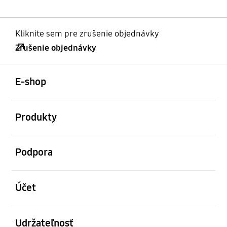
Kliknite sem pre zrušenie objednávky
Zrušenie objednávky
otvorené
Footer Navigation
E-shop
otvorené
Produkty
otvorené
Podpora
otvorené
Účet
otvorené
Udržateľnosť