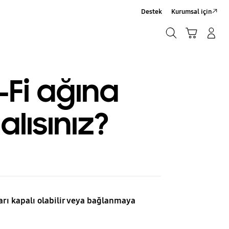
Destek
Kurumsal için
Ara
Sepet
Giriş yap/Üye ol
Ara
Fi ağına
ısınız?
arı kapalı olabilir veya bağlanmaya