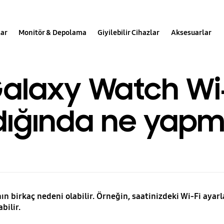
lar
Monitör & Depolama
Giyilebilir Cihazlar
Aksesuarlar
laxy Watch Wi-
ğında ne yapmal
 birkaç nedeni olabilir. Örneğin, saatinizdeki Wi-Fi ayarl
bilir.