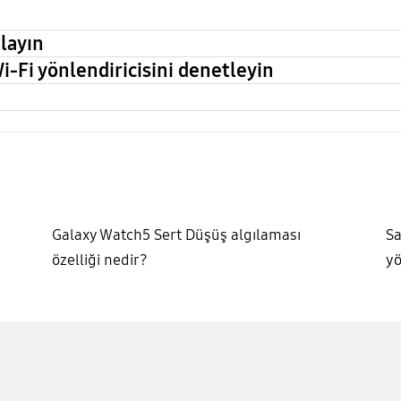
ğlayın
-Fi yönlendiricisini denetleyin
Galaxy Watch5 Sert Düşüş algılaması
Sa
özelliği nedir?
yö