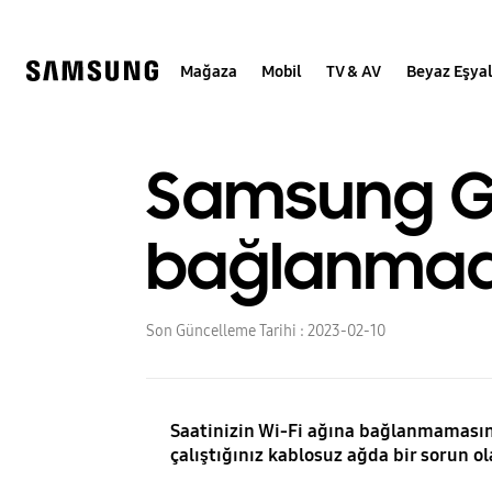
Skip
to
content
Mağaza
Mobil
TV & AV
Beyaz Eşya
Samsung Ga
bağlanmadı
Son Güncelleme Tarihi :
2023-02-10
Saatinizin Wi-Fi ağına bağlanmamasının
çalıştığınız kablosuz ağda bir sorun ola