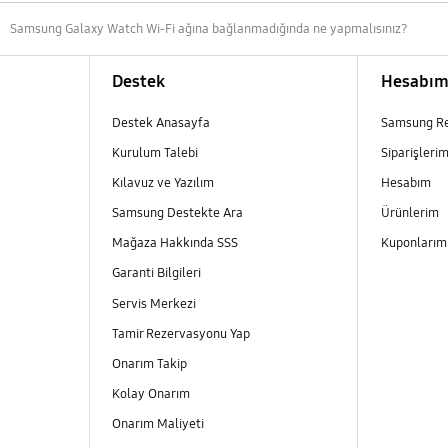
Samsung Galaxy Watch Wi-Fi ağına bağlanmadığında ne yapmalısınız?
Destek
Hesabı
Destek Anasayfa
Samsung R
Kurulum Talebi
Siparişleri
Kılavuz ve Yazılım
Hesabım
Samsung Destekte Ara
Ürünlerim
Mağaza Hakkında SSS
Kuponları
Garanti Bilgileri
Servis Merkezi
Tamir Rezervasyonu Yap
Onarım Takip
Kolay Onarım
Onarım Maliyeti