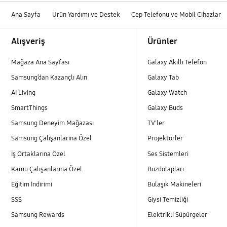
Ana Sayfa
Ürün Yardımı ve Destek
Cep Telefonu ve Mobil Cihazlar
Footer Navigation
Alışveriş
Ürünler
Mağaza Ana Sayfası
Galaxy Akıllı Telefon
Samsung’dan Kazançlı Alın
Galaxy Tab
AI Living
Galaxy Watch
SmartThings
Galaxy Buds
Samsung Deneyim Mağazası
TV'ler
Samsung Çalışanlarına Özel
Projektörler
İş Ortaklarına Özel
Ses Sistemleri
Kamu Çalışanlarına Özel
Buzdolapları
Eğitim İndirimi
Bulaşık Makineleri
SSS
Giysi Temizliği
Samsung Rewards
Elektrikli Süpürgeler