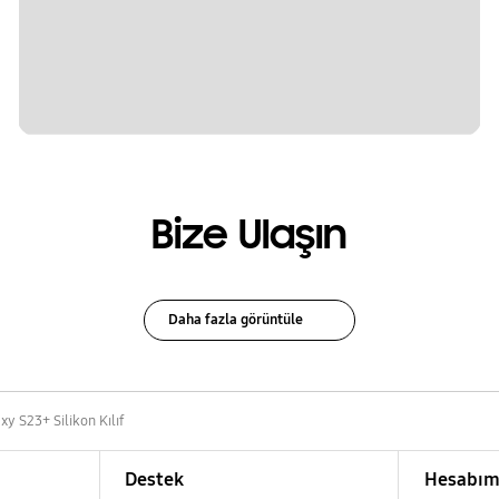
Bize Ulaşın
Daha fazla görüntüle
xy S23+ Silikon Kılıf
Destek
Hesabı