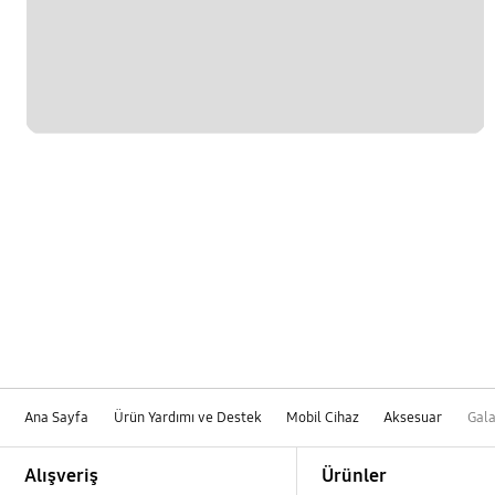
Ana Sayfa
Ürün Yardımı ve Destek
Mobil Cihaz
Aksesuar
Gala
Footer Navigation
Alışveriş
Ürünler