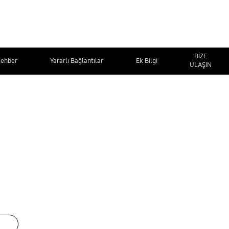
BİZE
Rehber
Yararlı Bağlantılar
Ek Bilgi
ULAŞIN