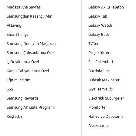
Mağaza Ana Sayfası
Galaxy Akıllı Telefon
Samsung’dan Kazançlı Alın
Galaxy Tab
AI Living
Galaxy Watch
SmartThings
Galaxy Buds
Samsung Deneyim Mağazası
TV'ler
Samsung Çalışanlarına Özel
Projektörler
İş Ortaklarına Özel
Ses Sistemleri
Kamu Çalışanlarına Özel
Buzdolapları
Eğitim İndirimi
Bulaşık Makineleri
SSS
Giysi Temizliği
Samsung Rewards
Elektrikli Süpürgeler
Samsung Affiliate Programı
Monitörler
Keşfedin
Hafıza ve Depolama
Aksesuarlar