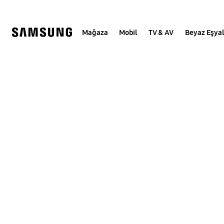
Skip
to
content
Mağaza
Mobil
TV & AV
Beyaz Eşya