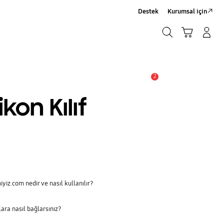
Destek
Kurumsal için
Ara
Sepet
Giriş yap/Üye ol
Ara
2
Uyarı
kon Kılıf
iyiz.com nedir ve nasıl kullanılır?
lara nasıl bağlarsınız?