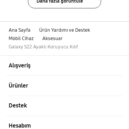
Daha fazla görüntüle
Ana Sayfa
Ürün Yardımı ve Destek
Mobil Cihaz
Aksesuar
Galaxy S22 Ayaklı Koruyucu Kılıf
açık
Footer Navigation
Alışveriş
açık
Ürünler
açık
Destek
açık
Hesabım