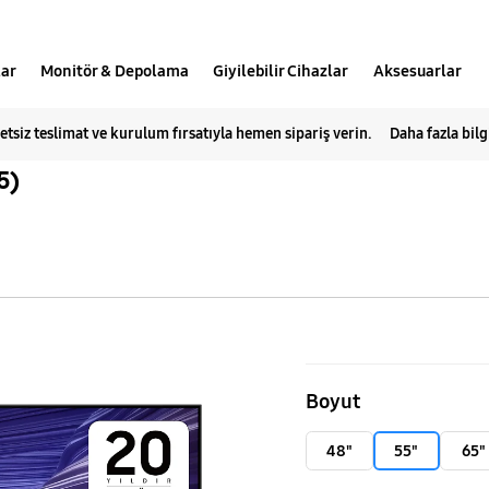
lar
Monitör & Depolama
Giyilebilir Cihazlar
Aksesuarlar
etsiz teslimat ve kurulum fırsatıyla hemen sipariş verin.
Daha fazla bilg
5)
55"
OLED
Boyut
S90F
4K
48"
55"
65"