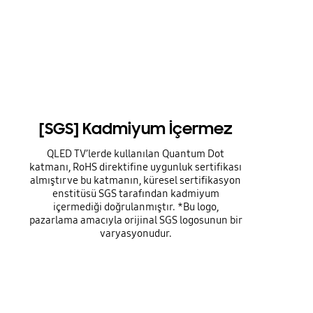
[SGS] Kadmiyum İçermez
QLED TV’lerde kullanılan Quantum Dot
katmanı, RoHS direktifine uygunluk sertifikası
almıştır ve bu katmanın, küresel sertifikasyon
enstitüsü SGS tarafından kadmiyum
içermediği doğrulanmıştır. *Bu logo,
pazarlama amacıyla orijinal SGS logosunun bir
varyasyonudur.