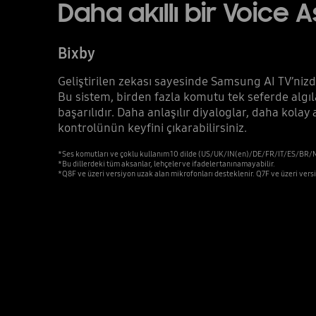
Daha akıllı bir Voice A
Bixby
Geliştirilen zekası sayesinde Samsung AI TV’nizd
Bu sistem, birden fazla komutu tek seferde algı
başarılıdır. Daha anlaşılır diyaloglar, daha kola
kontrolünün keyfini çıkarabilirsiniz.
*Ses komutları ve çoklu kullanım 10 dilde (US/UK/IN(en)/DE/FR/IT/ES/BR/
*Bu dillerdeki tüm aksanlar, lehçeler ve ifadeler tanınamayabilir.
*Q8F ve üzeri versiyon uzak alan mikrofonları desteklenir. Q7F ve üzeri ve