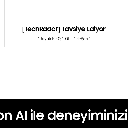
[TechRadar] Tavsiye Ediyor
“Büyük bir QD-OLED değeri”
 AI ile deneyiminizi