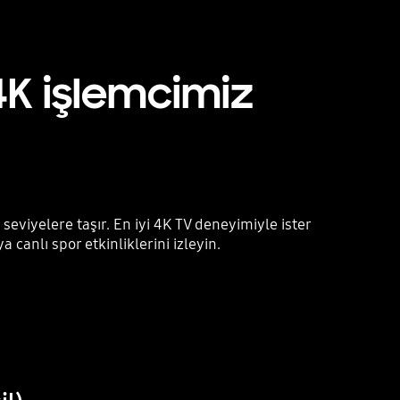
4K işlemcimiz
seviyelere taşır. En iyi 4K TV deneyimiyle ister
 canlı spor etkinliklerini izleyin.
Playing video