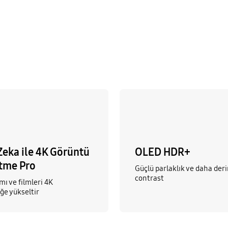
Zeka ile 4K Görüntü
OLED HDR+
tme Pro
Güçlü parlaklık ve daha der
contrast
ı ve filmleri 4K
ğe yükseltir