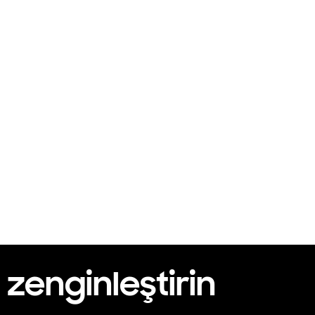
 zenginleştirin
Playing video