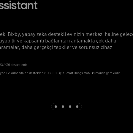
ssistant
eki Bixby, yapay zeka destekli evinizin merkezi haline gelec
layabilir ve kapsamlı bağlamları anlamakta çok daha
y aramalar, daha gerçekçi tepkiler ve sorunsuz cihaz
MX/KR) desteklenir.
rsiyon TV kumandaları desteklenir. U8000F için SmartThings mobil kumanda gereklidir.
Indicator 1
Indicator 2
Indicator 3
Indicator 4