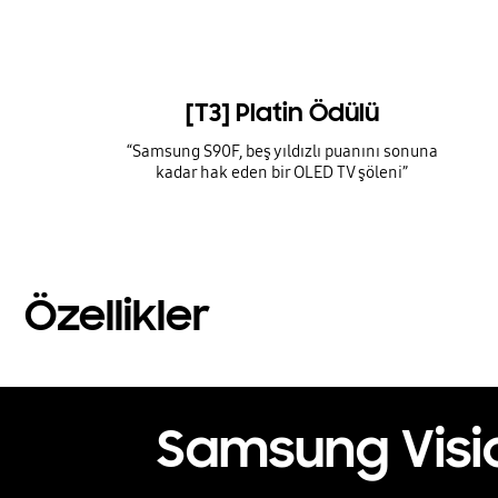
[T3] Platin Ödülü
“Samsung S90F, beş yıldızlı puanını sonuna
kadar hak eden bir OLED TV şöleni”
Özellikler
Samsung Vision