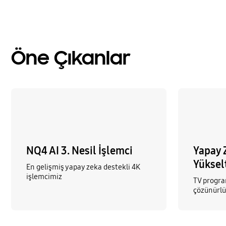
Öne Çıkanlar
NQ4 AI 3. Nesil İşlemci
Yapay 
Yüksel
En gelişmiş yapay zeka destekli 4K
işlemcimiz
TV program
çözünürlü