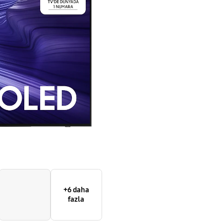
Vision
AI
Smart
TV
(2025)
+6 daha
fazla