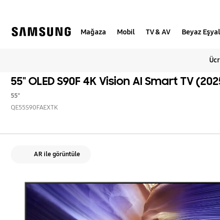
Skip
to
content
Mağaza
Mobil
TV & AV
Beyaz Eşya
Ücr
55" OLED S90F 4K Vision AI Smart TV (202
55"
QE55S90FAEXTK
AR ile görüntüle