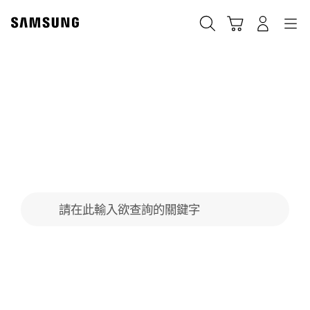
Skip
to
搜尋
登入
導覽
購物車
content
HD攝錄影機 常見問答
搜尋表單
請在此輸入欲查詢的關鍵字
搜尋