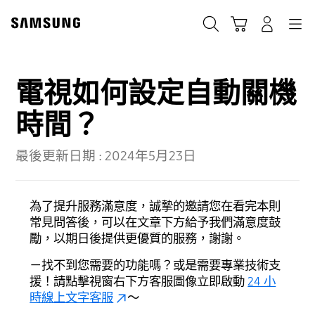
Skip
to
搜尋
登入
導覽
購物車
content
電視如何設定自動關機
時間？
最後更新日期 :
2024年5月23日
為了提升服務滿意度，誠摯的邀請您在看完本則
常見問答後，可以在文章下方給予我們滿意度鼓
勵，以期日後提供更優質的服務，謝謝。
－找不到您需要的功能嗎？或是需要專業技術支
援！請點擊視窗右下方客服圖像立即啟動
24 小
時線上文字客服
～