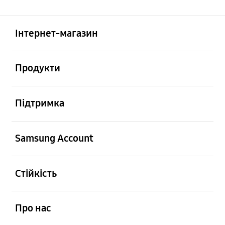
відчинено
Footer Navigation
Інтернет-магазин
відчинено
Продукти
відчинено
Підтримка
відчинено
Samsung Account
відчинено
Стійкість
відчинено
Про нас