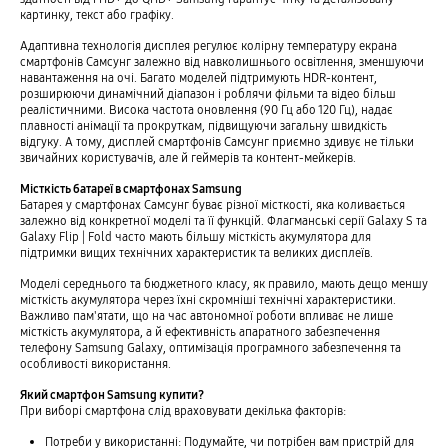
картинку, текст або графіку.
Адаптивна технологія дисплея регулює колірну температуру екрана
смартфонів Самсунг залежно від навколишнього освітлення, зменшуючи
навантаження на очі. Багато моделей підтримують HDR-контент,
розширюючи динамічний діапазон і роблячи фільми та відео більш
реалістичними. Висока частота оновлення (90 Гц або 120 Гц), надає
плавності анімації та прокруткам, підвищуючи загальну швидкість
відгуку. А тому, дисплей смартфонів Самсунг приємно здивує не тільки
звичайних користувачів, але й геймерів та контент-мейкерів.
Місткість батареї в смартфонах Samsung
Батарея у смартфонах Самсунг буває різної місткості, яка коливається
залежно від конкретної моделі та її функцій. Флагманські серії Galaxy S та
Galaxy Flip | Fold часто мають більшу місткість акумулятора для
підтримки вищих технічних характеристик та великих дисплеїв.
Моделі середнього та бюджетного класу, як правило, мають дещо меншу
місткість акумулятора через їхні скромніші технічні характеристики.
Важливо пам'ятати, що на час автономної роботи впливає не лише
місткість акумулятора, а й ефективність апаратного забезпечення
телефону Samsung Galaxy, оптимізація програмного забезпечення та
особливості використання.
Який смартфон Samsung купити?
При виборі смартфона слід враховувати декілька факторів:
Потреби у використанні: Подумайте, чи потрібен вам пристрій для