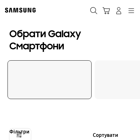
Skip
to
Пошук
Кошик
Navigation
Увійти в акаунт
content
Обрати Galaxy
Смартфони
Фільтри
Сортувати