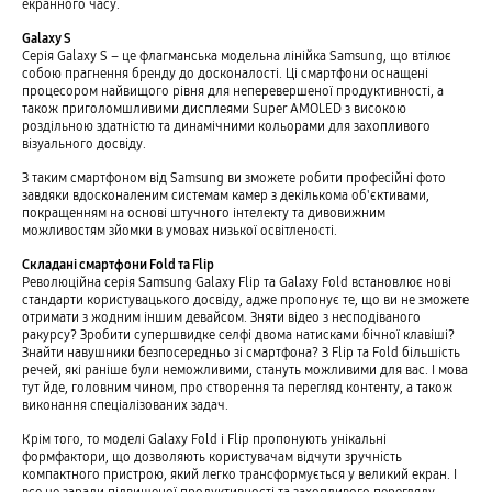
екранного часу.
Galaxy S
Серія Galaxy S – це флагманська модельна лінійка Samsung, що втілює
собою прагнення бренду до досконалості. Ці смартфони оснащені
процесором найвищого рівня для неперевершеної продуктивності, а
також приголомшливими дисплеями Super AMOLED з високою
роздільною здатністю та динамічними кольорами для захопливого
візуального досвіду.
З таким смартфоном від Samsung ви зможете робити професійні фото
завдяки вдосконаленим системам камер з декількома об'єктивами,
покращенням на основі штучного інтелекту та дивовижним
можливостям зйомки в умовах низької освітленості.
Складані смартфони Fold та Flip
Революційна серія Samsung Galaxy Flip та Galaxy Fold встановлює нові
стандарти користувацького досвіду, адже пропонує те, що ви не зможете
отримати з жодним іншим девайсом. Зняти відео з несподіваного
ракурсу? Зробити супершвидке селфі двома натисками бічної клавіші?
Знайти навушники безпосередньо зі смартфона? З Flip та Fold більшість
речей, які раніше були неможливими, стануть можливими для вас. І мова
тут йде, головним чином, про створення та перегляд контенту, а також
виконання спеціалізованих задач.
Крім того, то моделі Galaxy Fold і Flip пропонують унікальні
формфактори, що дозволяють користувачам відчути зручність
компактного пристрою, який легко трансформується у великий екран. І
все це заради підвищеної продуктивності та захопливого перегляду