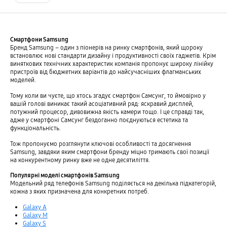
Смартфони Samsung
Бренд Samsung – один з піонерів на ринку смартфонів, який щороку
встановлює нові стандарти дизайну і продуктивності своїх гаджетів. Крім
виняткових технічних характеристик компанія пропонує широку лінійку
пристроїв від бюджетних варіантів до найсучасніших флагманських
моделей.
Тому коли ви чуєте, що хтось згадує смартфон Самсунг, то ймовірно у
вашій голові виникає такий асоціативний ряд: яскравий дисплей,
потужний процесор, дивовижна якість камери тощо. І це справді так,
адже у смартфоні Самсунг бездоганно поєднуються естетика та
функціональність.
Тож пропонуємо розглянути ключові особливості та досягнення
Samsung, завдяки яким смартфони бренду міцно тримають свої позиції
на конкурентному ринку вже не одне десятиліття.
Популярні моделі смартфонів Samsung
Модельний ряд телефонів Samsung поділяється на декілька підкатегорій,
кожна з яких призначена для конкретних потреб.
Galaxy A
Galaxy M
Galaxy S