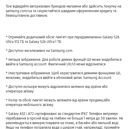
Тож відвідайте авторизовані брендові магазини або здійсніть покупку на
samsung.com/ua та скористайтеся швидким оформленням кредиту та
безкоштовною доставкою.
* Отримайте додатковий обсяг пам'яті при передзамовленні Galaxy S26
Ultra 512 ГБ та Galaxy S26 Ultra 1 ТБ
* Доступно ексклюзивно на Samsung.com.
* Імітація зображення. Для роботи деяких функцій ШІ може знадобитися
ввійти в Samsung account. Фактичний UX/UI може відрізнятися.
* Ілюстративне зображення. Щоб користуватися деякими функціями ШІ,
можливо, знадобиться ввійти в обліковий запис Samsung Account.
* Доступні кольори можуть відрізнятися залежно від країни або
оператора зв’язку.
* Колір та обсяг пам'яті можуть залежати від країни продажу/або
оператора мобільного зв'язку.
* Galaxy A52 і A72 сертифіковані за стандартом IP67. Телефон витримує
перебування в прісній воді на глибині не більше 1 метра до 30 хвилин. Не
рекомендується використовувати на пляжі, в басейні або мильній воді.
Якщо на телефон потрапила вода з цукром (чай, наприклад), промийте