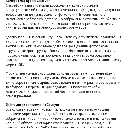
Камера смартфонів Самсунг
Смартфони Samsung мають вдосконалені камери з різними
конфігураціями об'єктивів, включаючи ширококутні, надширококутні та
телеоб'єктиви для універсальної фотозйомки. Висока кількість
мегапікселів забезпечує деталізацію зображень, а ефективність зйомки в
умовах низької освітленості та технологія нічного режиму дає змогу
робити якісні знімки в складних умовах освітлення.
Удосконалення на основі штучного інтелекту оптимізують налаштування
для різних сцен, забезпечуючи збалансовані кольори, контрастність та
експозицію. Режим Pro Mode дозволяє досвідченим фотографам
керувати камерою вручну. Можливості відеозйомки вражають навіть
професіоналів, оскільки пропонують підтримку високої роздільної
здатності та такі дивовижні функції, як режим Super Steady і запис відео у
форматі 8K.
Фронтальна камера смартфонів Самсунг забезпечує портретні ефекти,
режим краси та покращену якість зйомки в умовах низької освітленості
для створення неймовірних селфі. Бездоганна інтеграція з соцмережами
та вбудовані інструменти для редагування полегшують обмін
матеріалами та надають безмежні можливості для творчого
самовираження.
Якість дисплея телефонів Самсунг
Бренд славиться винятковою якістю дисплеїв, які часто оснащені
панелями Super AMOLED, що забезпечують яскраве та насичене
зображення, глибокий чорний колір, високу контрастність і широкий
колірний обхват, що створює ефект занурення. Завдяки роздільній
здатності від FHD+ до QHD+ Samsung гарантує чітку та деталізовану