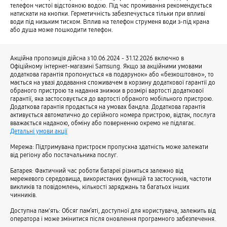
телефон чистої відстояною водою. Під час промивання рекомендується
натискати на кнопки. Герметичність забезпечується тільки при впливі
води під низьким тиском. Вплив на телефон струменя води з-під крана
або душа може пошкодити телефон.
Акційна пропозиція дійсна з 10.06.2024 - 31.12.2026 включно в
Офіційному інтернет-магазині Samsung. Якщо за акційними умовами
додаткова гарантія пропонується «в подарунок» або «безкоштовно», то
мається на увазі додавання споживачем в корзину додаткової гарантії до
обраного пристрою та надання знижки в розмірі вартості додаткової
гарантії, яка застосовується до вартості обраного мобільного пристрою.
Додаткова гарантія продається на умовах бандла. Додаткова гарантія
активується автоматично до серійного номера пристрою, відтак, послуга
вважається наданою, обміну або поверненню окремо не підлягає.
Детальні умови акції
Мережа: Підтримувана пристроєм пропускна здатність може залежати
від регіону або постачальника послуг.
Батарея: Фактичний час роботи батареї різниться залежно від
мережевого середовища, використаних функцій та застосунків, частоти
викликів та повідомлень, кількості заряджань та багатьох інших
чинників.
Доступна пам'ять: Обсяг пам’яті, доступної для користувача, залежить від
оператора і може змінитися після оновлення програмного забезпечення.