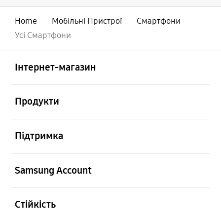
Home
Мобільні Пристрої
Смартфони
Усі Смартфони
відчинено
Footer Navigation
Інтернет-магазин
відчинено
Продукти
відчинено
Підтримка
відчинено
Samsung Account
відчинено
Стійкість