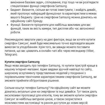
виконання базових задач, спілкування, ігор тощо чи ви розглядаєте
спеціалізовані функції смартфонів Samsung.
Бюджет: Визначте, скільки ви готові інвестувати, і знайдіть девайс,
який пропонує найкращий функціонал та характеристики в межах
вашого бюджету. Ціни на смартфони Samsung можна дізнатись на
офіційному сайті бренду.
Функції: Визначте пріоритети для найбільш важливих для вас
функцій, таких як якість камери, тип дисплея або час автономної
роботи.
Рекомендуємо звертати увагу на дані фактори, якщо ви хочете купити
смартфон Самсунг, який буде максимально точно відповідати вашим
вимогам та уподобанням. Крім того, ви завжди можете поставити
питання, що вас цікавлять в онлайн-чаті або через месенджер (Viber,
Telegram).
Купити смартфон Samsung
Якщо мова заходить про телефон Samsung, то купити пристрій краще в
нашому інтернет-магазині. Адже завдяки зручній навігації по сайту,
широкому асортименту представлених моделей у поєднанні з
порівняльними технічними характеристиками смартфонів Samsung, ви
зможете прийняти обґрунтоване рішення.
Скільки коштує телефон Samsung? На офіційному сайті ви можете
дізнатись актуальні ціни на смартфони та інші девайси. Тут також діють
ексклюзивні пропозиції для клієнтів, тому ви зможете купити смартфон
Самсунг за найбільш вигідною ціною, а також скористатися
можливостями кастомізації та раннім доступом до нових версій.