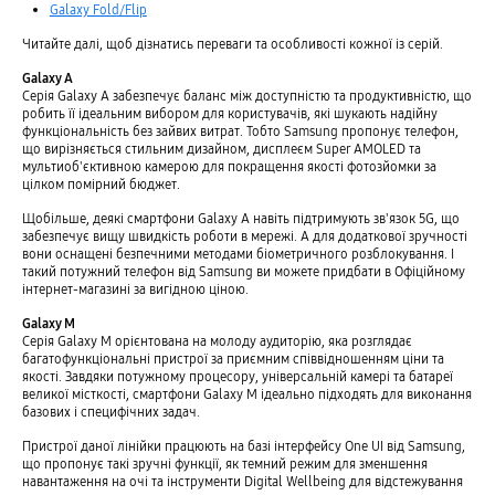
Galaxy Fold/Flip
Читайте далі, щоб дізнатись переваги та особливості кожної із серій.
Galaxy A
Серія Galaxy A забезпечує баланс між доступністю та продуктивністю, що
робить її ідеальним вибором для користувачів, які шукають надійну
функціональність без зайвих витрат. Тобто Samsung пропонує телефон,
що вирізняється стильним дизайном, дисплеєм Super AMOLED та
мультиоб'єктивною камерою для покращення якості фотозйомки за
цілком помірний бюджет.
Щобільше, деякі смартфони Galaxy A навіть підтримують зв'язок 5G, що
забезпечує вищу швидкість роботи в мережі. А для додаткової зручності
вони оснащені безпечними методами біометричного розблокування. І
такий потужний телефон від Samsung ви можете придбати в Офіційному
інтернет-магазині за вигідною ціною.
Galaxy M
Серія Galaxy M орієнтована на молоду аудиторію, яка розглядає
багатофункціональні пристрої за приємним співвідношенням ціни та
якості. Завдяки потужному процесору, універсальній камері та батареї
великої місткості, смартфони Galaxy M ідеально підходять для виконання
базових і специфічних задач.
Пристрої даної лінійки працюють на базі інтерфейсу One UI від Samsung,
що пропонує такі зручні функції, як темний режим для зменшення
навантаження на очі та інструменти Digital Wellbeing для відстежування