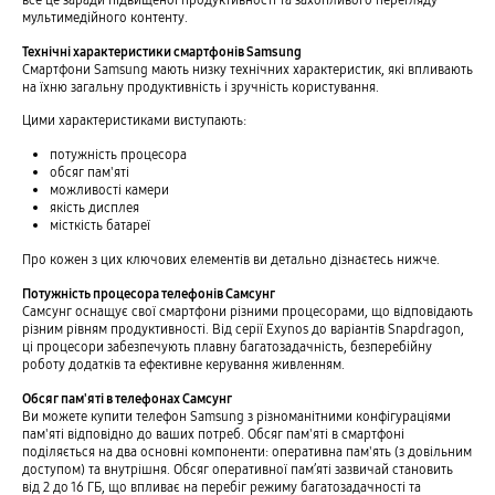
мультимедійного контенту.
Технічні характеристики смартфонів Samsung
Смартфони Samsung мають низку технічних характеристик, які впливають
на їхню загальну продуктивність і зручність користування.
Цими характеристиками виступають:
потужність процесора
обсяг пам'яті
можливості камери
якість дисплея
місткість батареї
Про кожен з цих ключових елементів ви детально дізнаєтесь нижче.
Потужність процесора телефонів Самсунг
Самсунг оснащує свої смартфони різними процесорами, що відповідають
різним рівням продуктивності. Від серії Exynos до варіантів Snapdragon,
ці процесори забезпечують плавну багатозадачність, безперебійну
роботу додатків та ефективне керування живленням.
Обсяг пам'яті в телефонах Самсунг
Ви можете купити телефон Samsung з різноманітними конфігураціями
пам'яті відповідно до ваших потреб. Обсяг пам'яті в смартфоні
поділяється на два основні компоненти: оперативна пам'ять (з довільним
доступом) та внутрішня. Обсяг оперативної пам’яті зазвичай становить
від 2 до 16 ГБ, що впливає на перебіг режиму багатозадачності та