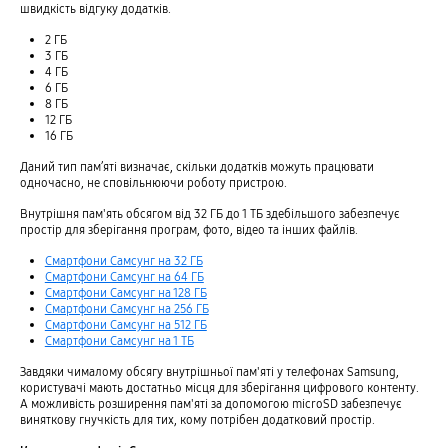
швидкість відгуку додатків.
2 ГБ
3 ГБ
4 ГБ
6 ГБ
8 ГБ
12 ГБ
16 ГБ
Даний тип пам’яті визначає, скільки додатків можуть працювати
одночасно, не сповільнюючи роботу пристрою.
Внутрішня пам'ять обсягом від 32 ГБ до 1 ТБ здебільшого забезпечує
простір для зберігання програм, фото, відео та інших файлів.
Смартфони Самсунг на 32 ГБ
Смартфони Самсунг на 64 ГБ
Смартфони Самсунг на 128 ГБ
Смартфони Самсунг на 256 ГБ
Смартфони Самсунг на 512 ГБ
Смартфони Самсунг на 1 ТБ
Завдяки чималому обсягу внутрішньої пам'яті у телефонах Samsung,
користувачі мають достатньо місця для зберігання цифрового контенту.
А можливість розширення пам'яті за допомогою microSD забезпечує
виняткову гнучкість для тих, кому потрібен додатковий простір.