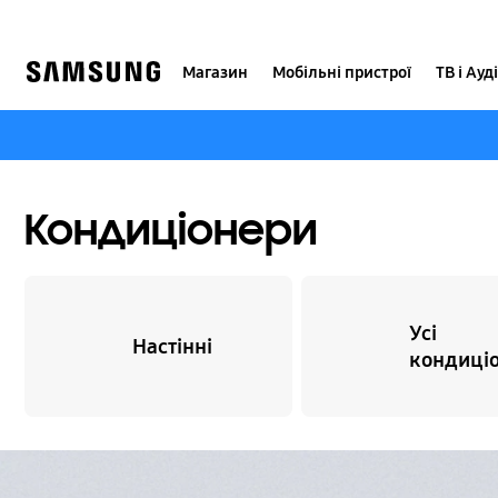
Skip
to
content
Магазин
Мобільні пристрої
ТВ і Ауд
Кондиціонери
Усі
Настінні
кондиці