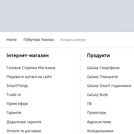
Home
Побутова Технiка
Кондиціонери
Footer Navigation
Інтернет-магазин
Продукти
Головна Сторінка Магазину
Galaxy Смартфони
Переваги купівлі на сайті
Galaxy Планшети
SmartThings
Galaxy Smart-годинники
Trade-in
Galaxy Buds
Прямі ефіри
TB
Гарантія
Проектори
Додаткова гарантія
Аудіосистеми
Оплата та доставка
Холодильники