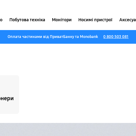
іо
Побутова техніка
Монітори
Носимі пристрої
Аксесу
Оплата частинами від ПриватБанку та Monobank
0 800 503 081
онери