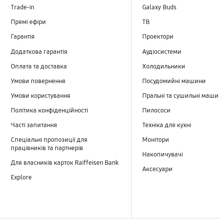
Trade-in
Galaxy Buds
Прямі ефіри
TB
Гарантія
Проектори
Додаткова гарантія
Аудіосистеми
Оплата та доставка
Холодильники
Умови повернення
Посудомийні машини
Умови користування
Пральні та сушильні маш
Політика конфіденційності
Пилососи
Часті запитання
Техніка для кухні
Спеціальні пропозиції для
Монітори
працівників та партнерів
Накопичувачі
Для власників карток Raiffeisen Bank
Аксесуари
Explore