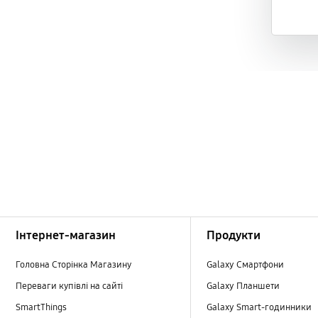
Footer Navigation
Інтернет-магазин
Продукти
Головна Сторінка Магазину
Galaxy Смартфони
Переваги купівлі на сайті
Galaxy Планшети
SmartThings
Galaxy Smart-годинники