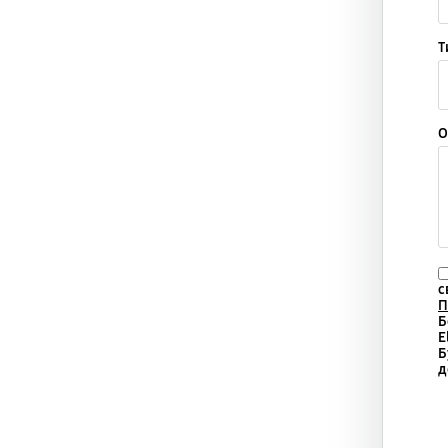
Т
О
с
П
Б
E
Б
д