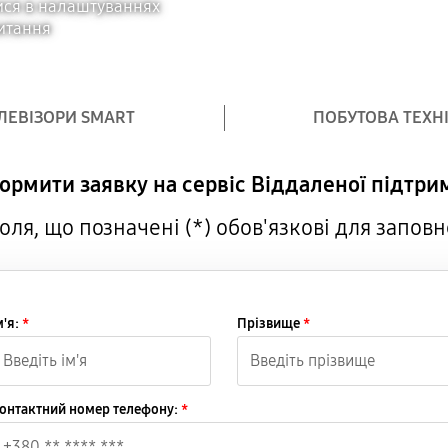
тися в налаштуваннях
питання
ЛЕВІЗОРИ SMART
ПОБУТОВА ТЕХН
ормити заявку на сервіс Віддаленої підтри
поля, що позначені (*) обов'язкові для запов
м'я:
*
Прізвище
*
онтактний номер телефону:
*