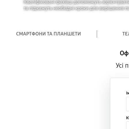
Кваліфіковані фахівці допоможуть зорієнтува
та підкажуть необхідні кроки для вирішення 
СМАРТФОНИ ТА ПЛАНШЕТИ
ТЕ
Оф
Усі 
І
К