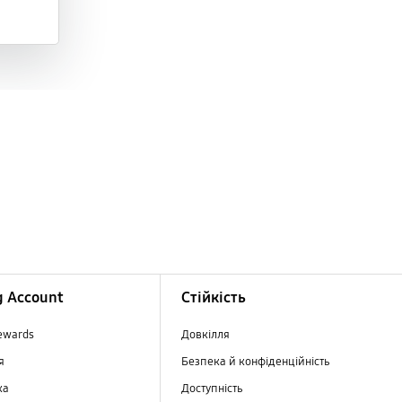
 Account
Стійкість
ewards
Довкілля
ня
Безпека й конфіденційність
ка
Доступність