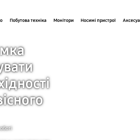
іо
Побутова техніка
Монітори
Носимі пристрої
Аксесу
имка
увати
хідності
вісного
оботі