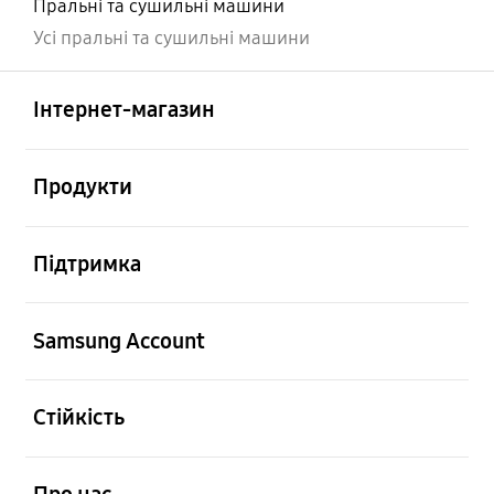
Пральні та сушильні машини
Усі пральні та сушильні машини
відчинено
Footer Navigation
Інтернет-магазин
відчинено
Продукти
відчинено
Підтримка
відчинено
Samsung Account
відчинено
Стійкість
відчинено
Про нас