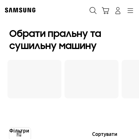
Skip
to
Пошук
Кошик
Navigation
Увійти в акаунт
content
Обрати пральну та
сушильну машину
Фільтри
Сортувати