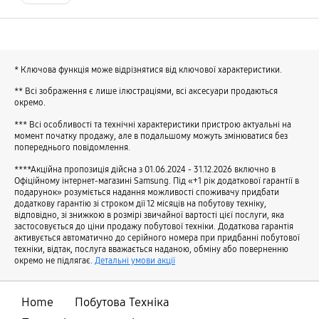
* Ключова функція може відрізнятися від ключової характеристики.
** Всі зображення є лише ілюстраціями, всі аксесуари продаються
окремо.
*** Всі особливості та технічні характеристики пристрою актуальні на
момент початку продажу, але в подальшому можуть змінюватися без
попереднього повідомлення.
****Акційна пропозиція дійсна з 01.06.2024 - 31.12.2026 включно в
Офіційному інтернет-магазині Samsung. Під «+1 рік додаткової гарантії в
подарунок» розуміється надання можливості споживачу придбати
додаткову гарантію зі строком дії 12 місяців на побутову техніку,
відповідно, зі знижкою в розмірі звичайної вартості цієї послуги, яка
застосовується до ціни продажу побутової техніки. Додаткова гарантія
активується автоматично до серійного номера при придбанні побутової
техніки, відтак, послуга вважається наданою, обміну або поверненню
окремо не підлягає.
Детальні умови акції
Home
Побутова Технiка