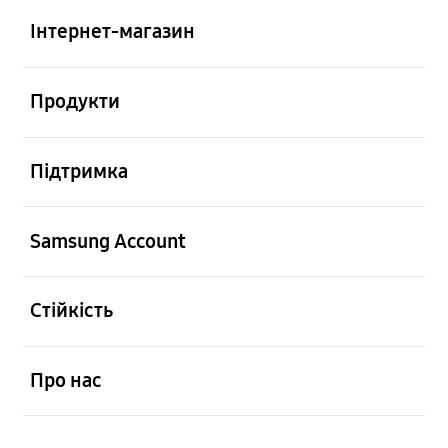
Інтернет-магазин
відчинено
Продукти
відчинено
Підтримка
відчинено
Samsung Account
відчинено
Стійкість
відчинено
Про нас