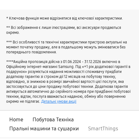
* Ключова функція може відрізнятися від ключової характеристики.
** Всі зображення є лише ілюстраціями, всі аксесуари продаються
окремо.
*** Всі особливості та технічні характеристики пристрою актуальні на
момент початку продажу, але в подальшому можуть змінюватися без
попереднього повідомлення.
****Акційна пропозиція дійсна з 01.06.2024 - 31.12.2026 включно в
Офіційному інтернет-магазині Samsung. Під «+1 рік додаткової гарантії в
подарунок» розуміється надання можливості споживачу придбати
додаткову гарантію зі строком дії 12 місяців на побутову техніку,
відповідно, зі знижкою в розмірі звичайної вартості цієї послуги, яка
застосовується до ціни продажу побутової техніки. Додаткова гарантія
активується автоматично до серійного номера при придбанні побутової
техніки, відтак, послуга вважається наданою, обміну або поверненню
окремо не підлягає.
Детальні умови акції
Home
Побутова Технiка
Пральні машини та сушарки
SmartThings
відчинено
Footer Navigation