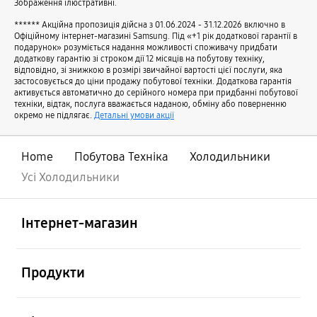
Зображення ілюстративні.
****** Акційна пропозиція дійсна з 01.06.2024 - 31.12.2026 включно в
Офіційному інтернет-магазині Samsung. Під «+1 рік додаткової гарантії в
подарунок» розуміється надання можливості споживачу придбати
додаткову гарантію зі строком дії 12 місяців на побутову техніку,
відповідно, зі знижкою в розмірі звичайної вартості цієї послуги, яка
застосовується до ціни продажу побутової техніки. Додаткова гарантія
активується автоматично до серійного номера при придбанні побутової
техніки, відтак, послуга вважається наданою, обміну або поверненню
окремо не підлягає.
Детальні умови акції
Home
Побутова Технiка
Холодильники
Усі Холодильники
відчинено
Footer Navigation
Інтернет-магазин
відчинено
Продукти
відчинено