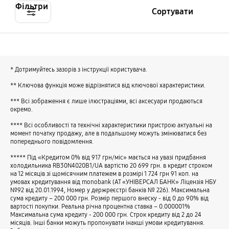
Фільтри
Сортувати
* Дотримуйтесь зазорів з інструкції користувача.
** Ключова функція може відрізнятися від ключової характеристики.
*** Всі зображення є лише ілюстраціями, всі аксесуари продаються
окремо.
**** Всі особливості та технічні характеристики пристрою актуальні на
момент початку продажу, але в подальшому можуть змінюватися без
попереднього повідомлення.
***** Під «Кредитом 0% від 917 грн/міс» мається на увазі придбання
холодильника RB30N4020B1/UA вартістю 20 699 грн. в кредит строком
на 12 місяців зі щомісячним платежем в розмірі 1 724 грн 91 коп. на
умовах кредитування від monobank (АТ «УНІВЕРСАЛ БАНК» Ліцензія НБУ
№92 від 20.01.1994, Номер у держреєстрі банків № 226). Максимальна
сума кредиту – 200 000 грн. Розмір першого внеску - від 0 до 90% від
вартості покупки. Реальна річна процентна ставка – 0.000001%
Максимальна сума кредиту - 200 000 грн. Cтрок кредиту від 2 до 24
місяців. Інші банки можуть пропонувати інакші умови кредитування.