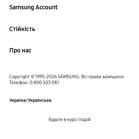
Samsung Account
відчинено
Стійкість
відчинено
Про нас
Copyright © 1995-2026 SAMSUNG. Всі права захищено.
Телефон: 0 800 503 081
Україна/Українська
Будьте в курсі подій