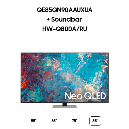
QE85QN90AAUXUA
+ Soundbar
HW-Q800A/RU
55”
65”
75”
85”