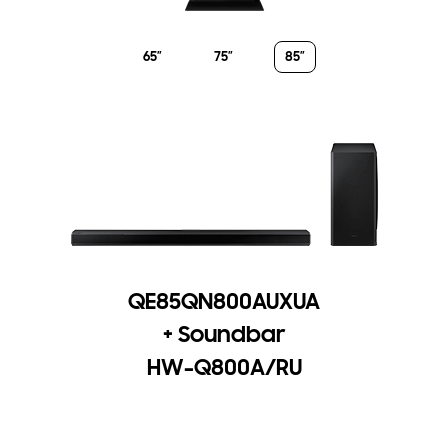
65”
75”
85”
QE85QN800AUXUA
+ Soundbar
HW-Q800A/RU