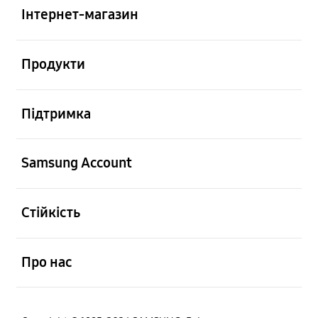
Інтернет-магазин
відчинено
Продукти
відчинено
Підтримка
відчинено
Samsung Account
відчинено
Стійкість
відчинено
Про нас