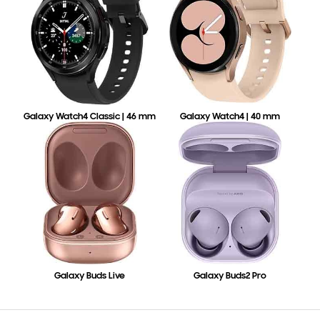
Galaxy Watch4 Classic | 46 mm
Galaxy Watch4 | 40 mm
Galaxy Buds Live
Galaxy Buds2 Pro
відчинено
Footer Navigation