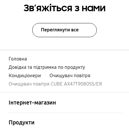
Зв’яжіться з нами
Переглянути все
Головна
Довідка та підтримка по продукту
Кондиціонери
Очищувач повітря
Очищувач повітря CUBE AX47T9080SS/ER
відчинено
Footer Navigation
Інтернет-магазин
відчинено
Продукти