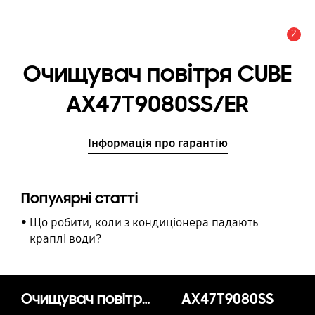
2
Сповіщення
Очищувач повітря CUBE
AX47T9080SS/ER
Інформація про гарантію
Популярні статті
Що робити, коли з кондиціонера падають
краплі води?
Очищувач повітря CUBE AX47T9080SS/ER
AX47T9080SS