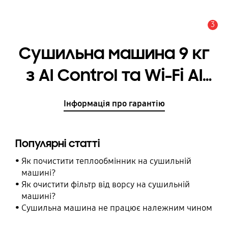
3
Сповіщення
Cушильна машина 9 кг
з AI Control та Wi-Fi AI
Control ​Wi-Fi
Інформація про гарантію
Популярні статті
Як почистити теплообмінник на сушильній
машині?
Як очистити фільтр від ворсу на сушильній
машині?
Сушильна машина не працює належним чином