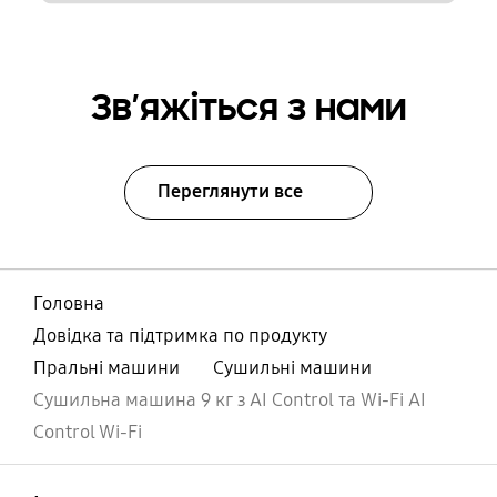
Зв’яжіться з нами
Переглянути все
Головна
Довідка та підтримка по продукту
Пральні машини
Сушильні машини
Cушильна машина 9 кг з AI Control та Wi-Fi AI
Control ​Wi-Fi
відчинено
Footer Navigation