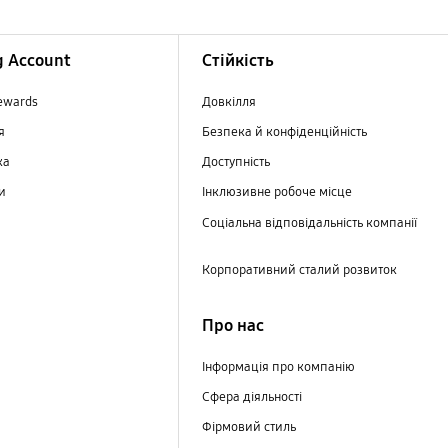
 Account
Стійкість
ewards
Довкілля
ня
Безпека й конфіденційність
ка
Доступність
ри
Інклюзивне робоче місце
Соціальна відповідальність компанії
Корпоративний сталий розвиток
Про нас
Інформація про компанію
Сфера діяльності
Фірмовий стиль