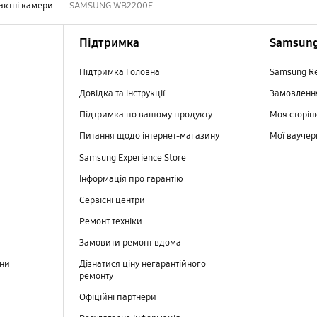
актні камери
SAMSUNG WB2200F
Підтримка
Samsung
Підтримка Головна
Samsung R
Довідка та інструкції
Замовлен
Підтримка по вашому продукту
Моя сторін
Питання щодо інтернет-магазину
Мої вауче
Samsung Experience Store
Інформація про гарантію
Сервісні центри
Ремонт техніки
Замовити ремонт вдома
ини
Дізнатися ціну негарантійного
ремонту
Офіційні партнери