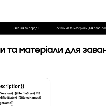
Рішення та поради
Посібники та матеріали для завант
и та матеріали для зав
escription}}
leVersion}}
{{file.fileSize}} MB
odifiedDate}}
{{file.osNames}}
uageName}}