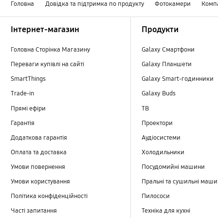
Головна
Довідка та підтримка по продукту
Фотокамери
Комп
Footer Navigation
Інтернет-магазин
Продукти
Головна Сторінка Магазину
Galaxy Смартфони
Переваги купівлі на сайті
Galaxy Планшети
SmartThings
Galaxy Smart-годинники
Trade-in
Galaxy Buds
Прямі ефіри
TB
Гарантія
Проектори
Додаткова гарантія
Аудіосистеми
Оплата та доставка
Холодильники
Умови повернення
Посудомийні машини
Умови користування
Пральні та сушильні маш
Політика конфіденційності
Пилососи
Часті запитання
Техніка для кухні