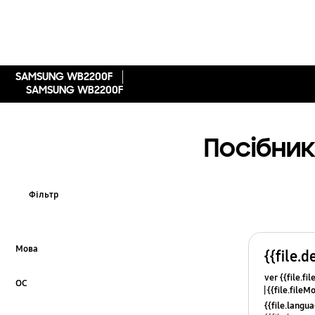
SAMSUNG WB2200F
SAMSUNG WB2200F
Посібник
Фільтр
Мова
{{file.d
Click to Expand
ver {{file.fi
ОС
{{file.fileM
Click to Expand
{{file.lang