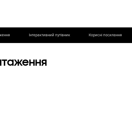
аження
Інтерактивний путівник
Корисні посилання
ЗВ’ЯЖІТЬСЯ
Додаткова інформація
З НАМИ
антаження