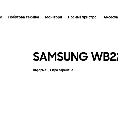
іо
Побутова техніка
Монітори
Носимі пристрої
Аксесу
SAMSUNG WB2
Інформація про гарантію