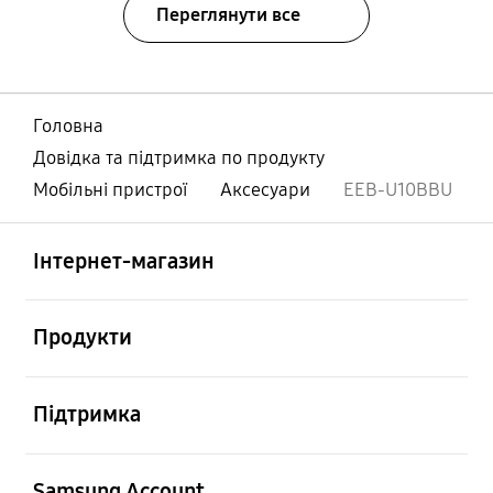
Переглянути все
Головна
Довідка та підтримка по продукту
Мобільні пристрої
Аксесуари
EEB-U10BBU
відчинено
Footer Navigation
Інтернет-магазин
відчинено
Продукти
відчинено
Підтримка
відчинено
Samsung Account