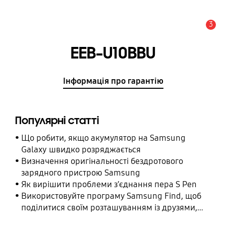
3
Сповіщення
EEB-U10BBU
Інформація про гарантію
Популярні статті
Що робити, якщо акумулятор на Samsung
Galaxy швидко розряджається
Визначення оригінальності бездротового
зарядного пристрою Samsung
Як вирішити проблеми з’єднання пера S Pen
Використовуйте програму Samsung Find, щоб
поділитися своїм розташуванням із друзями,
дитиною, родиною та іншими контактними