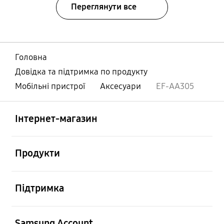
Переглянути все
Головна
Довідка та підтримка по продукту
Мобільні пристрої
Аксесуари
EF-AA305
відчинено
Footer Navigation
Інтернет-магазин
відчинено
Продукти
відчинено
Підтримка
відчинено
Samsung Account