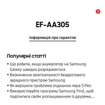
3
Сповіщення
EF-AA305
Інформація про гарантію
Популярні статті
Що робити, якщо акумулятор на Samsung
Galaxy швидко розряджається
Визначення оригінальності бездротового
зарядного пристрою Samsung
Як вирішити проблеми з’єднання пера S Pen
Використовуйте програму Samsung Find, щоб
поділитися своїм розташуванням із друзями,
дитиною, родиною та іншими контактними