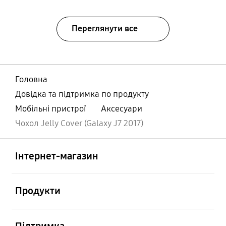
Переглянути все
Головна
Довідка та підтримка по продукту
Мобільні пристрої
Аксесуари
Чохол Jelly Cover (Galaxy J7 2017)
відчинено
Footer Navigation
Інтернет-магазин
відчинено
Продукти
відчинено