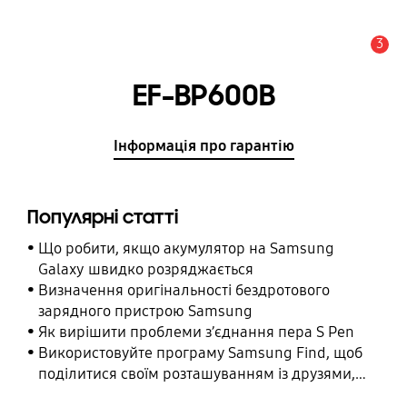
3
Сповіщення
EF-BP600B
Інформація про гарантію
Популярні статті
Що робити, якщо акумулятор на Samsung
Galaxy швидко розряджається
Визначення оригінальності бездротового
зарядного пристрою Samsung
Як вирішити проблеми з’єднання пера S Pen
Використовуйте програму Samsung Find, щоб
поділитися своїм розташуванням із друзями,
дитиною, родиною та іншими контактними