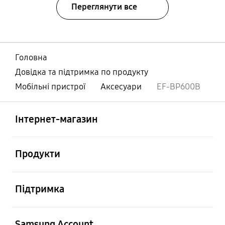
Переглянути все
Головна
Довідка та підтримка по продукту
Мобільні пристрої
Аксесуари
EF-BP600B
відчинено
Footer Navigation
Інтернет-магазин
відчинено
Продукти
відчинено
Підтримка
відчинено
Samsung Account