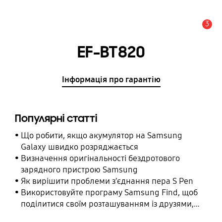
3
Сповіщення
EF-BT820
Інформація про гарантію
Популярні статті
Що робити, якщо акумулятор на Samsung
Galaxy швидко розряджається
Визначення оригінальності бездротового
зарядного пристрою Samsung
Як вирішити проблеми з’єднання пера S Pen
Використовуйте програму Samsung Find, щоб
поділитися своїм розташуванням із друзями,
дитиною, родиною та іншими контактними