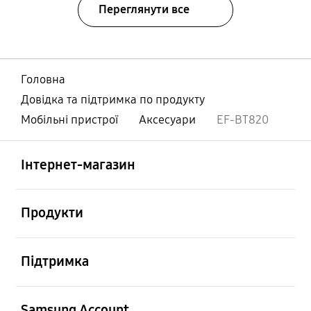
Переглянути все
Головна
Довідка та підтримка по продукту
Мобільні пристрої
Аксесуари
EF-BT820
відчинено
Footer Navigation
Інтернет-магазин
відчинено
Продукти
відчинено
Підтримка
відчинено
Samsung Account