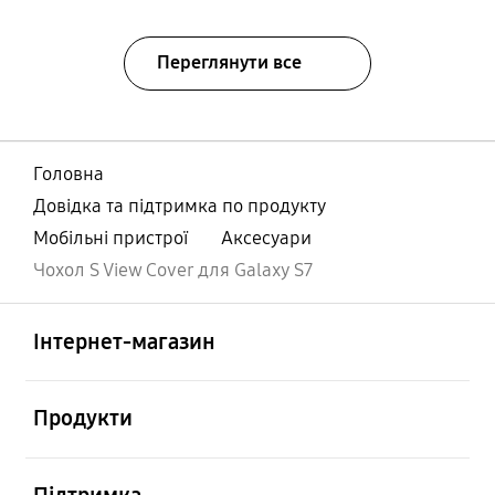
Переглянути все
Головна
Довідка та підтримка по продукту
Мобільні пристрої
Аксесуари
Чохол S View Cover для Galaxy S7
відчинено
Footer Navigation
Інтернет-магазин
відчинено
Продукти
відчинено