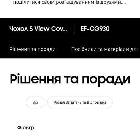
поділитися своїм розташуванням із друзями,
дитиною, родиною та іншими контактними
особами
Чохол S View Cover для Galaxy S7
EF-CG930
Рішення та поради
Посібники та матеріали дл
Рішення та поради
Всі
Розділ Запитань та Відповідей
Фільтр