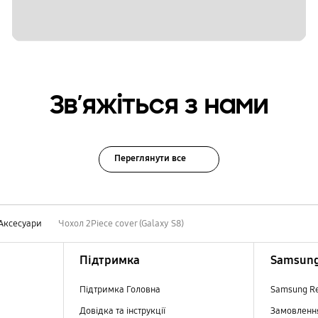
Зв’яжіться з нами
Переглянути все
Аксесуари
Чохол 2Piece cover (Galaxy S8)
Підтримка
Samsung
Підтримка Головна
Samsung R
Довідка та інструкції
Замовлен