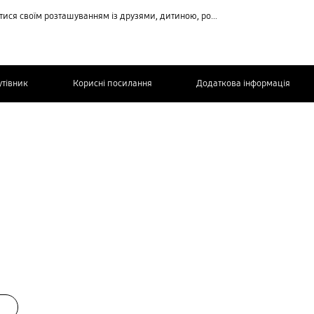
ванням із друзями, дитиною, родиною та іншими контактними особами
утівник
Корисні посилання
Додаткова інформація
ЗВ’ЯЖІТЬСЯ
З НАМИ