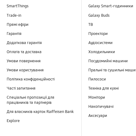
SmartThings
Galaxy Smart-годинники
Trade-in
Galaxy Buds
Прямі ефіри
TB
Гарантія
Проектори
Додаткова гарантія
Аудіосистеми
Оплата та доставка
Холодильники
Умови повернення
Посудомийні машини
Умови користування
Пральні та сушильні маш
Політика конфіденційності
Пилососи
Часті запитання
Техніка для кухні
Спеціальні пропозиції для
Монітори
працівників та партнерів
Накопичувачі
Для власників карток Raiffeisen Bank
Аксесуари
Explore