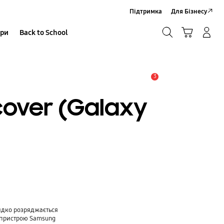
Підтримка
Для Бізнесу
Пошук
Кошик
ари
Back to School
Увійти в акаунт/Зареєструватися
Пошук
3
Сповіщення
cover (Galaxy
идко розряджається
о пристрою Samsung