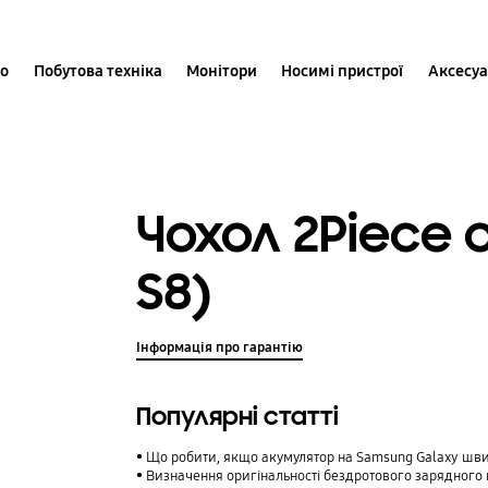
іо
Побутова техніка
Монітори
Носимі пристрої
Аксесу
Чохол 2Piece 
S8)
Інформація про гарантію
Популярні статті
Що робити, якщо акумулятор на Samsung Galaxy шв
Визначення оригінальності бездротового зарядног