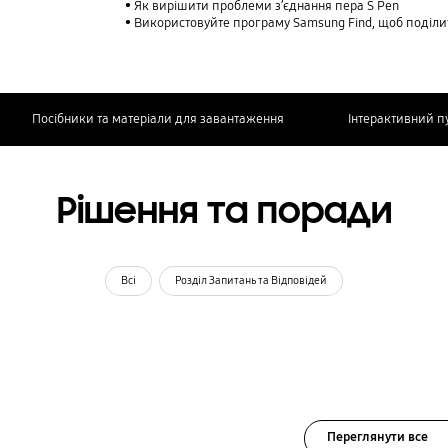
Як вирішити проблеми з’єднання пера S Pen
Використовуйте програму Samsung Find, щоб поділитися своїм розташу
Посібники та матеріали для завантаження
Інтерактивний п
Рішення та поради
Всі
Розділ Запитань та Відповідей
Переглянути все