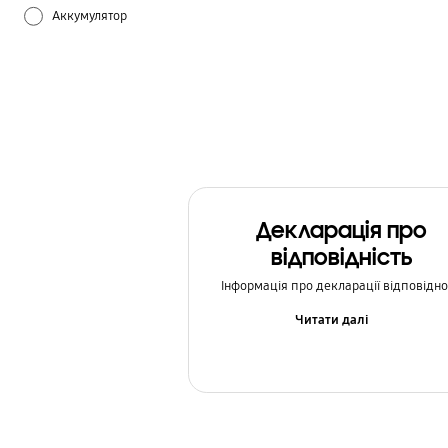
Аккумулятор
Апаратне забезпечення
Аудіо
Живлення
Налаштування
Декларація про
Як використовувати
відповідність
Інформація про декларації відповідно
Читати далі