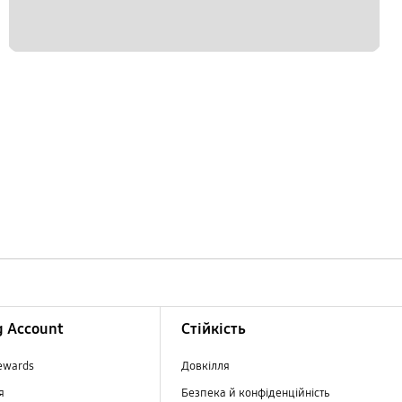
 Account
Стійкість
ewards
Довкілля
ня
Безпека й конфіденційність