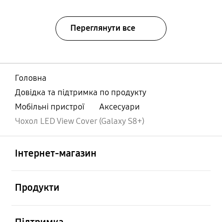
Переглянути все
Головна
Довідка та підтримка по продукту
Мобільні пристрої
Аксесуари
Чохол LED View Cover (Galaxy S8+)
відчинено
Footer Navigation
Інтернет-магазин
відчинено
Продукти
відчинено