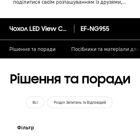
поділитися своїм розташуванням із друзями,
дитиною, родиною та іншими контактними
особами
Чохол LED View Cover (Galaxy S8+)
EF-NG955
Рішення та поради
Посібники та матеріали дл
Рішення та поради
Всі
Розділ Запитань та Відповідей
Фільтр