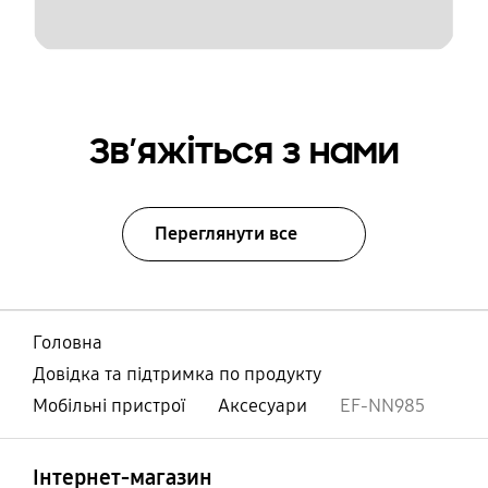
Зв’яжіться з нами
Переглянути все
Головна
Довідка та підтримка по продукту
Мобільні пристрої
Аксесуари
EF-NN985
відчинено
Footer Navigation
Інтернет-магазин