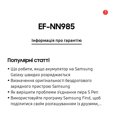
3
Сповіщення
EF-NN985
Інформація про гарантію
Популярні статті
Що робити, якщо акумулятор на Samsung
Galaxy швидко розряджається
Визначення оригінальності бездротового
зарядного пристрою Samsung
Як вирішити проблеми з’єднання пера S Pen
Використовуйте програму Samsung Find, щоб
поділитися своїм розташуванням із друзями,
дитиною, родиною та іншими контактними