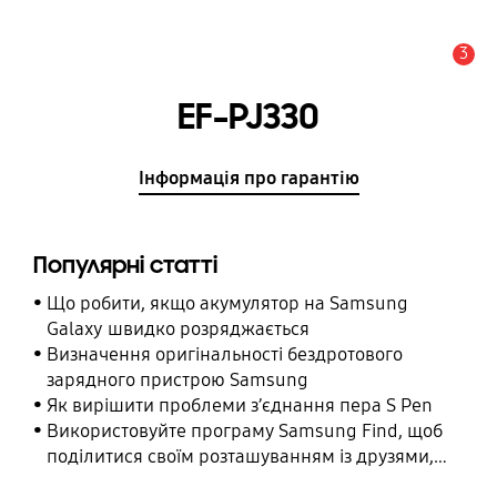
3
Сповіщення
EF-PJ330
Інформація про гарантію
Популярні статті
Що робити, якщо акумулятор на Samsung
Galaxy швидко розряджається
Визначення оригінальності бездротового
зарядного пристрою Samsung
Як вирішити проблеми з’єднання пера S Pen
Використовуйте програму Samsung Find, щоб
поділитися своїм розташуванням із друзями,
дитиною, родиною та іншими контактними