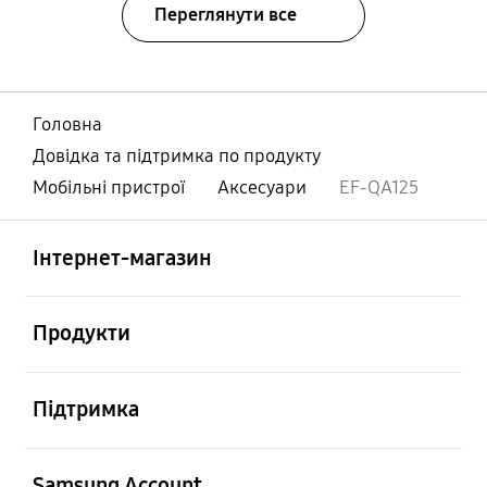
Переглянути все
Головна
Довідка та підтримка по продукту
Мобільні пристрої
Аксесуари
EF-QA125
відчинено
Footer Navigation
Інтернет-магазин
відчинено
Продукти
відчинено
Підтримка
відчинено
Samsung Account