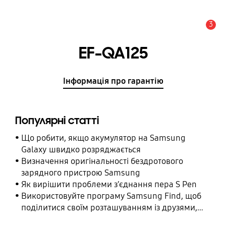
3
Сповіщення
EF-QA125
Інформація про гарантію
Популярні статті
Що робити, якщо акумулятор на Samsung
Galaxy швидко розряджається
Визначення оригінальності бездротового
зарядного пристрою Samsung
Як вирішити проблеми з’єднання пера S Pen
Використовуйте програму Samsung Find, щоб
поділитися своїм розташуванням із друзями,
дитиною, родиною та іншими контактними