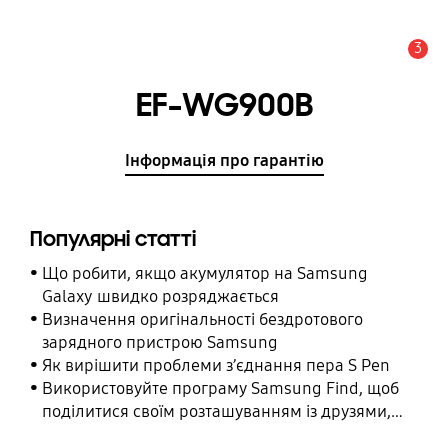
3
Сповіщення
EF-WG900B
Інформація про гарантію
Популярні статті
Що робити, якщо акумулятор на Samsung
Galaxy швидко розряджається
Визначення оригінальності бездротового
зарядного пристрою Samsung
Як вирішити проблеми з’єднання пера S Pen
Використовуйте програму Samsung Find, щоб
поділитися своїм розташуванням із друзями,
дитиною, родиною та іншими контактними