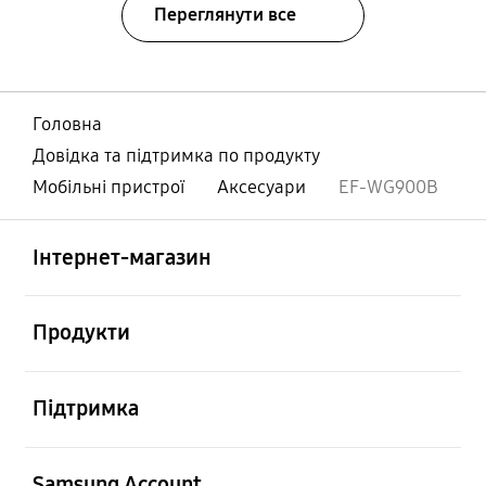
Переглянути все
Головна
Довідка та підтримка по продукту
Мобільні пристрої
Аксесуари
EF-WG900B
відчинено
Footer Navigation
Інтернет-магазин
відчинено
Продукти
відчинено
Підтримка
відчинено
Samsung Account