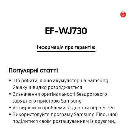
3
Сповіщення
EF-WJ730
Інформація про гарантію
Популярні статті
Що робити, якщо акумулятор на Samsung
Galaxy швидко розряджається
Визначення оригінальності бездротового
зарядного пристрою Samsung
Як вирішити проблеми з’єднання пера S Pen
Використовуйте програму Samsung Find, щоб
поділитися своїм розташуванням із друзями,
дитиною, родиною та іншими контактними