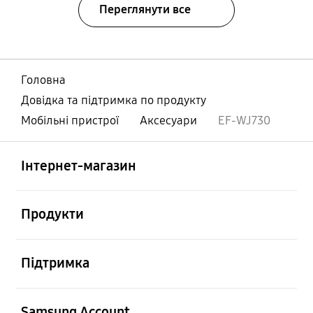
Переглянути все
Головна
Довідка та підтримка по продукту
Мобільні пристрої
Аксесуари
EF-WJ730
відчинено
Footer Navigation
Інтернет-магазин
відчинено
Продукти
відчинено
Підтримка
відчинено
Samsung Account