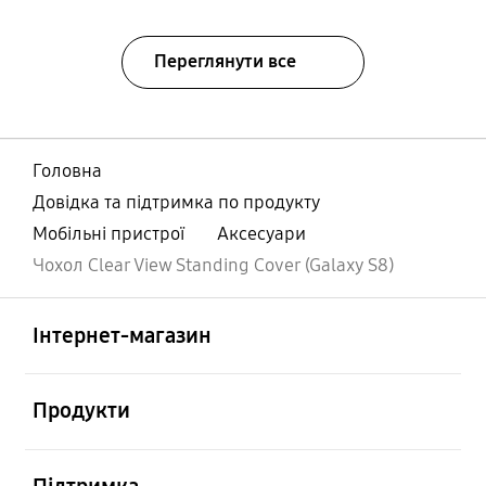
Переглянути все
Головна
Довідка та підтримка по продукту
Мобільні пристрої
Аксесуари
Чохол Clear View Standing Cover (Galaxy S8)
відчинено
Footer Navigation
Інтернет-магазин
відчинено
Продукти
відчинено