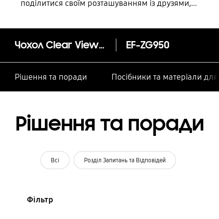
поділитися своїм розташуванням із друзями,
дитиною, родиною та іншими контактними
особами
Чохол Clear View Standing Cover (Galaxy S8)
EF-ZG950
Рішення та поради
Посібники та матеріали дл
Рішення та поради
Всі
Розділ Запитань та Відповідей
Фільтр