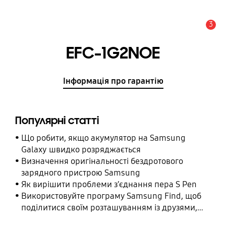
3
Сповіщення
EFC-1G2NOE
Інформація про гарантію
Популярні статті
Що робити, якщо акумулятор на Samsung
Galaxy швидко розряджається
Визначення оригінальності бездротового
зарядного пристрою Samsung
Як вирішити проблеми з’єднання пера S Pen
Використовуйте програму Samsung Find, щоб
поділитися своїм розташуванням із друзями,
дитиною, родиною та іншими контактними