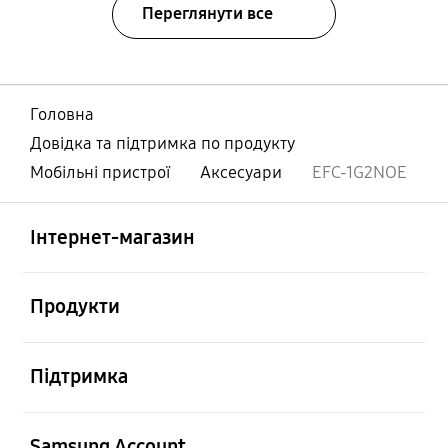
Переглянути все
Головна
Довідка та підтримка по продукту
Мобільні пристрої
Аксесуари
EFC-1G2NOE
відчинено
Footer Navigation
Інтернет-магазин
відчинено
Продукти
відчинено
Підтримка
відчинено
Samsung Account