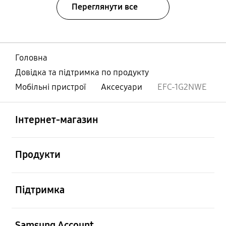
Переглянути все
Головна
Довідка та підтримка по продукту
Мобільні пристрої
Аксесуари
EFC-1G2NWE
відчинено
Footer Navigation
Інтернет-магазин
відчинено
Продукти
відчинено
Підтримка
відчинено
Samsung Account