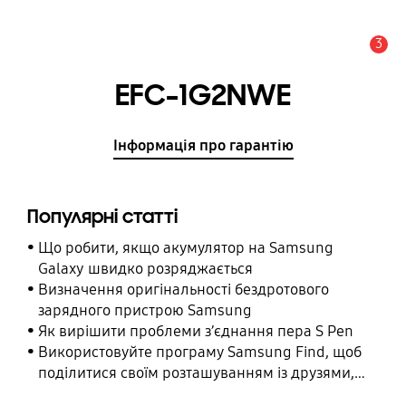
3
Сповіщення
EFC-1G2NWE
Інформація про гарантію
Популярні статті
Що робити, якщо акумулятор на Samsung
Galaxy швидко розряджається
Визначення оригінальності бездротового
зарядного пристрою Samsung
Як вирішити проблеми з’єднання пера S Pen
Використовуйте програму Samsung Find, щоб
поділитися своїм розташуванням із друзями,
дитиною, родиною та іншими контактними