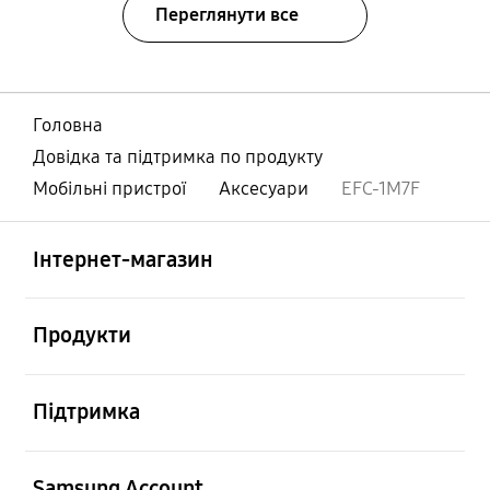
Переглянути все
Головна
Довідка та підтримка по продукту
Мобільні пристрої
Аксесуари
EFC-1M7F
відчинено
Footer Navigation
Інтернет-магазин
відчинено
Продукти
відчинено
Підтримка
відчинено
Samsung Account