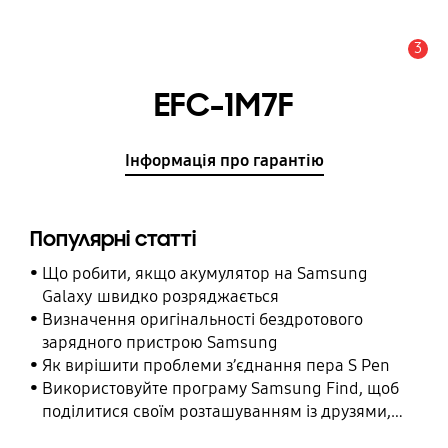
3
Сповіщення
EFC-1M7F
Інформація про гарантію
Популярні статті
Що робити, якщо акумулятор на Samsung
Galaxy швидко розряджається
Визначення оригінальності бездротового
зарядного пристрою Samsung
Як вирішити проблеми з’єднання пера S Pen
Використовуйте програму Samsung Find, щоб
поділитися своїм розташуванням із друзями,
дитиною, родиною та іншими контактними