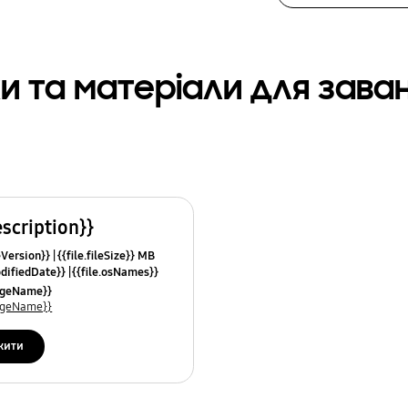
и та матеріали для зав
escription}}
leVersion}}
{{file.fileSize}} MB
odifiedDate}}
{{file.osNames}}
uageName}}
uageName}}
жити