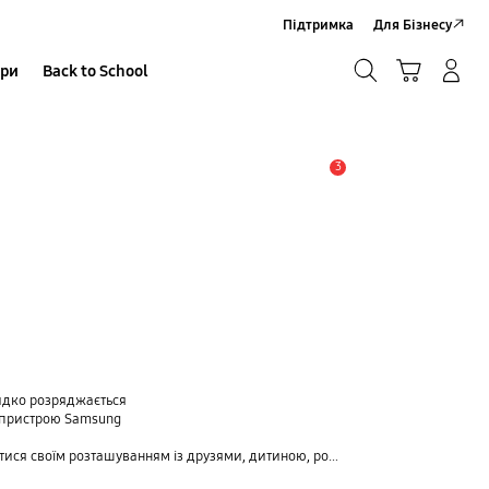
Підтримка
Для Бізнесу
Пошук
Кошик
ари
Back to School
Увійти в акаунт/Зареєструватися
Пошук
3
Сповіщення
идко розряджається
о пристрою Samsung
ванням із друзями, дитиною, родиною та іншими контактними особами