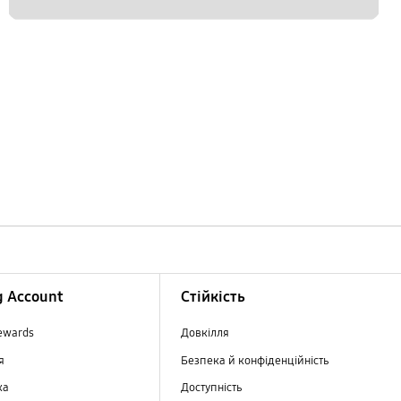
 Account
Стійкість
ewards
Довкілля
ня
Безпека й конфіденційність
ка
Доступність