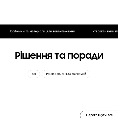
Посібники та матеріали для завантаження
Інтерактивний п
Рішення та поради
Всі
Розділ Запитань та Відповідей
Переглянути все