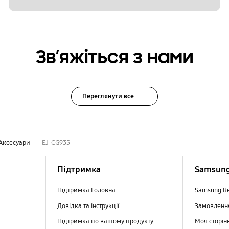
Зв’яжіться з нами
Переглянути все
Аксесуари
EJ-CG935
Підтримка
Samsung
Підтримка Головна
Samsung R
Довідка та інструкції
Замовлен
Підтримка по вашому продукту
Моя сторін