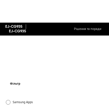
EJ-CG935
Рішення та поради
EJ-CG935
Фільтр
Samsung Apps