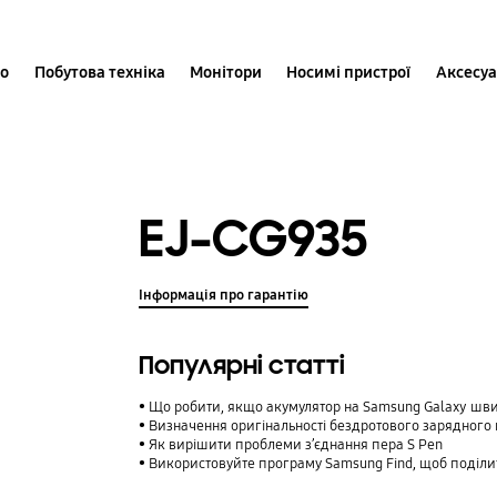
іо
Побутова техніка
Монітори
Носимі пристрої
Аксесу
EJ-CG935
Інформація про гарантію
Популярні статті
Що робити, якщо акумулятор на Samsung Galaxy шв
Визначення оригінальності бездротового зарядног
Як вирішити проблеми з’єднання пера S Pen
Використовуйте програму Samsung Find, щоб поділитися своїм розташу