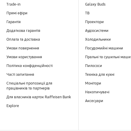
Trade-in
Galaxy Buds
Прямі ефіри
TB
Гарантія
Проектори
Додаткова гарантія
Аудіосистеми
Оплата та доставка
Холодильники
Умови повернення
Посудомийні машини
Умови користування
Пральні та сушильні маш
Політика конфіденційності
Пилососи
Часті запитання
Техніка для кухні
Спеціальні пропозиції для
Монітори
працівників та партнерів
Накопичувачі
Для власників карток Raiffeisen Bank
Аксесуари
Explore