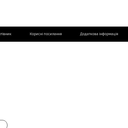
утівник
Корисні посилання
Додаткова інформація
ЗВ’ЯЖІТЬСЯ
З НАМИ