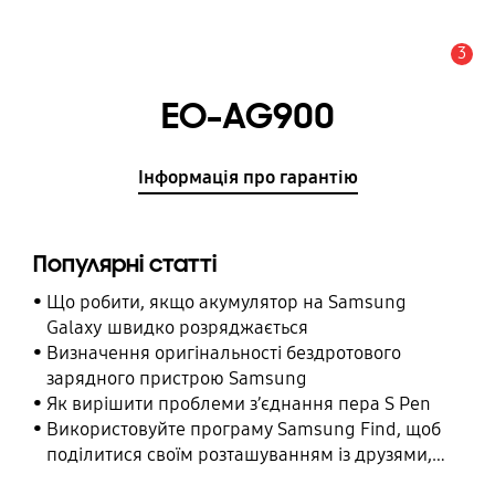
3
Сповіщення
EO-AG900
Інформація про гарантію
Популярні статті
Що робити, якщо акумулятор на Samsung
Galaxy швидко розряджається
Визначення оригінальності бездротового
зарядного пристрою Samsung
Як вирішити проблеми з’єднання пера S Pen
Використовуйте програму Samsung Find, щоб
поділитися своїм розташуванням із друзями,
дитиною, родиною та іншими контактними