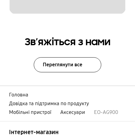
Зв’яжіться з нами
Переглянути все
Головна
Довідка та підтримка по продукту
Мобільні пристрої
Аксесуари
EO-AG900
відчинено
Footer Navigation
Інтернет-магазин