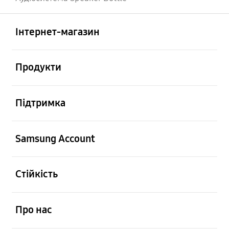
відчинено
Footer Navigation
Інтернет-магазин
відчинено
Продукти
відчинено
Підтримка
відчинено
Samsung Account
відчинено
Стійкість
відчинено
Про нас