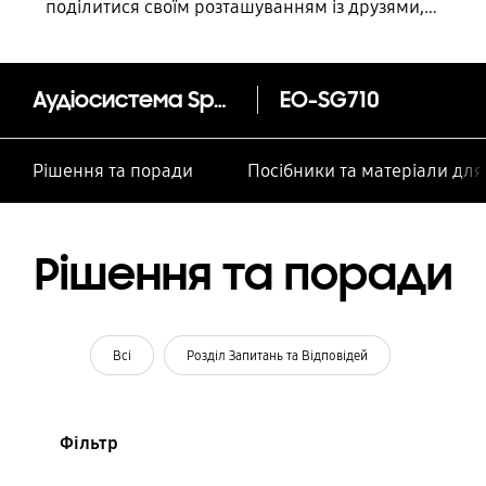
поділитися своїм розташуванням із друзями,
дитиною, родиною та іншими контактними
особами
Аудіосистема Speaker Bottle
EO-SG710
Рішення та поради
Посібники та матеріали дл
Рішення та поради
Всі
Розділ Запитань та Відповідей
Фільтр