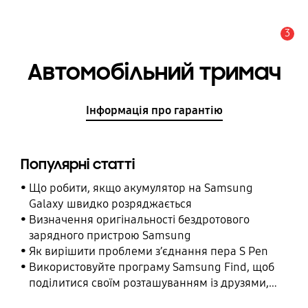
3
Сповіщення
Автомобільний тримач
Інформація про гарантію
Популярні статті
Що робити, якщо акумулятор на Samsung
Galaxy швидко розряджається
Визначення оригінальності бездротового
зарядного пристрою Samsung
Як вирішити проблеми з’єднання пера S Pen
Використовуйте програму Samsung Find, щоб
поділитися своїм розташуванням із друзями,
дитиною, родиною та іншими контактними