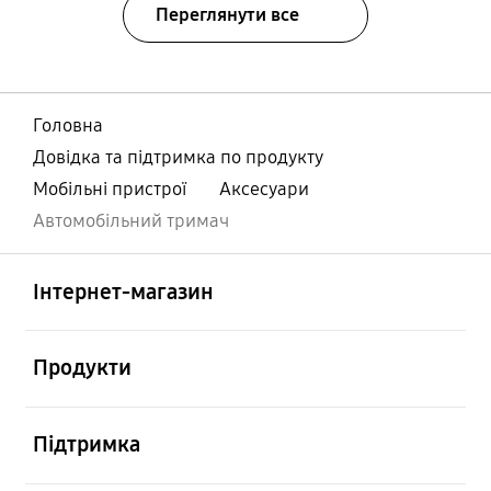
Переглянути все
Головна
Довідка та підтримка по продукту
Мобільні пристрої
Аксесуари
Автомобільний тримач
відчинено
Footer Navigation
Інтернет-магазин
відчинено
Продукти
відчинено
Підтримка
відчинено