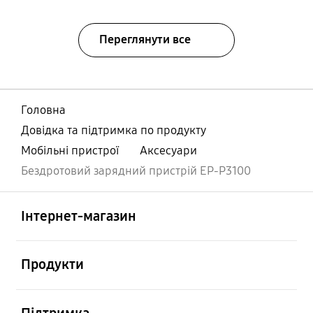
Переглянути все
Головна
Довідка та підтримка по продукту
Мобільні пристрої
Аксесуари
Бездротовий зарядний пристрій EP-P3100
відчинено
Footer Navigation
Інтернет-магазин
відчинено
Продукти
відчинено