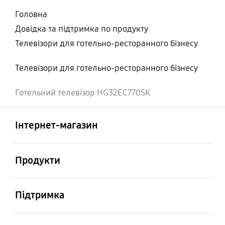
Головна
Довідка та підтримка по продукту
Телевізори для готельно-ресторанного бізнесу
Телевізори для готельно-ресторанного бізнесу
Готельний телевізор HG32EC770SK
відчинено
Footer Navigation
Інтернет-магазин
відчинено
Продукти
відчинено
Підтримка
відчинено